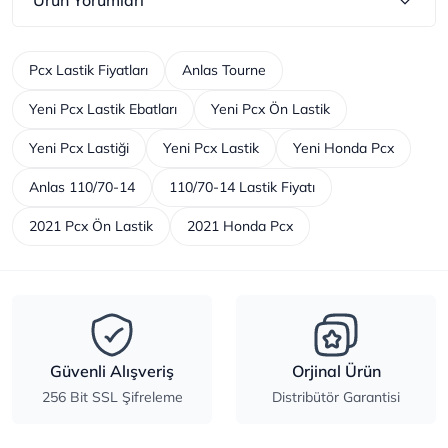
Pcx Lastik Fiyatları
Anlas Tourne
Yeni Pcx Lastik Ebatları
Yeni Pcx Ön Lastik
Yeni Pcx Lastiği
Yeni Pcx Lastik
Yeni Honda Pcx
Anlas 110/70-14
110/70-14 Lastik Fiyatı
2021 Pcx Ön Lastik
2021 Honda Pcx
Güvenli Alışveriş
Orjinal Ürün
256 Bit SSL Şifreleme
Distribütör Garantisi