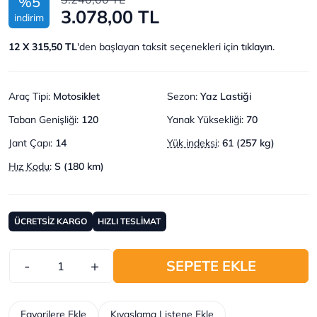
%5
3.078,00 TL
indirim
12 X 315,50 TL
'den başlayan taksit seçenekleri için
tıklayın.
Araç Tipi
:
Motosiklet
Sezon
:
Yaz Lastiği
Taban Genişliği
:
120
Yanak Yüksekliği
:
70
Jant Çapı
:
14
Yük indeksi
:
61 (257 kg)
Hız Kodu
:
S (180 km)
ÜCRETSİZ KARGO
HIZLI TESLİMAT
-
+
SEPETE EKLE
Favorilere Ekle
Kıyaslama Listene Ekle