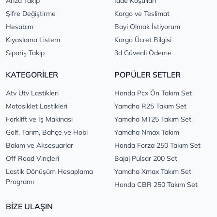
Arıza Takip
İade Koşulları
Şifre Değiştirme
Kargo ve Teslimat
Hesabım
Bayi Olmak İstiyorum
Kıyaslama Listem
Kargo Ücret Bilgisi
Sipariş Takip
3d Güvenli Ödeme
KATEGORİLER
POPÜLER SETLER
Atv Utv Lastikleri
Honda Pcx Ön Takım Set
Motosiklet Lastikleri
Yamaha R25 Takım Set
Forklift ve İş Makinası
Yamaha MT25 Takım Set
Golf, Tarım, Bahçe ve Hobi
Yamaha Nmax Takım
Bakım ve Aksesuarlar
Honda Forza 250 Takım Set
Off Road Vinçleri
Bajaj Pulsar 200 Set
Lastik Dönüşüm Hesaplama
Yamaha Xmax Takım Set
Programı
Honda CBR 250 Takım Set
BİZE ULAŞIN