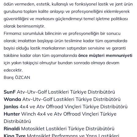
ödün vermeden, estetik, kullanışlı ve fonksiyonel lastik ve jant ürün
gurubuna toplam kalite anlayışı ve profesyonelliğini eklemleyerek
güvenirliliğini ve markasını güçlendirmeyi temel işletme politikası
olarak benimsemiştir.
Firmamız sorumluluk bilincinin ve profesyonelliğin bir sonucu
olarak; imalattan başlayıp ürün teslimine kadar tüm aşamalarda
bayisi olduğu lastik markalarının satışından servisine ve garanti
takibine kadar olan tüm aşamalarında
önce müşteri memnuniyeti
için yakın takipçisi olmuştur bundan sonrada olmaya devam
edecektir.
Barış ÖZCAN
SunF
Atv-Utv-Golf Lastikleri Türkiye Distribütörü
Wanda
Atv-Utv-Golf Lastikleri Türkiye Distribütörü
Janlas
4x4 ve Atv Offroad Vinçleri Türkiye Distribütörü
Hunter
Winch 4x4 ve Atv Offroad Vinçleri Türkiye
Distribütörü
Rinaldi
Motosiklet Lastikleri Türkiye Distrübütörü
King Tyre
Motosiklet Performans ve Yarış Lastikleri