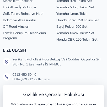
Motosiklet Lastikleri
Yamaha R25 Takım Set
Forklift ve İş Makinası
Yamaha MT25 Takım Set
Golf, Tarım, Bahçe ve Hobi
Yamaha Nmax Takım
Bakım ve Aksesuarlar
Honda Forza 250 Takım Set
Off Road Vinçleri
Bajaj Pulsar 200 Set
Lastik Dönüşüm Hesaplama
Yamaha Xmax Takım Set
Programı
Honda CBR 250 Takım Set
BİZE ULAŞIN
Yenikent Mahallesi Hacı Bektaş Veli Caddesi Özyurtlar 2-I
Blok No: 1 Esenyurt / İSTANBUL
0212 450 60 40
Haftaiçi 09 - 17 saatleri arası
info@lastikdeposu.com.tr
Gizlilik ve Çerezler Politikası
Tüm öneri ve şikayetleriniz için
Web sitemizin düzgün çalışabilmesi için zorunlu çerezler