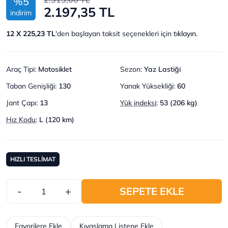
%5
2.197,35 TL
indirim
12 X 225,23 TL
'den başlayan taksit seçenekleri için
tıklayın.
Araç Tipi
:
Motosiklet
Sezon
:
Yaz Lastiği
Taban Genişliği
:
130
Yanak Yüksekliği
:
60
Jant Çapı
:
13
Yük indeksi
:
53 (206 kg)
Hız Kodu
:
L (120 km)
HIZLI TESLİMAT
-
+
SEPETE EKLE
Favorilere Ekle
Kıyaslama Listene Ekle