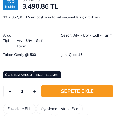
%5
3.490,86 TL
indirim
12 X 357,81 TL
'den başlayan taksit seçenekleri için
tıklayın.
Araç
:
Sezon
:
Atv - Utv - Golf - Tarım
Tipi
Atv - Utv - Golf -
Tarım
Taban Genişliği
:
500
Jant Çapı
:
15
ÜCRETSİZ KARGO
HIZLI TESLİMAT
-
+
SEPETE EKLE
Favorilere Ekle
Kıyaslama Listene Ekle