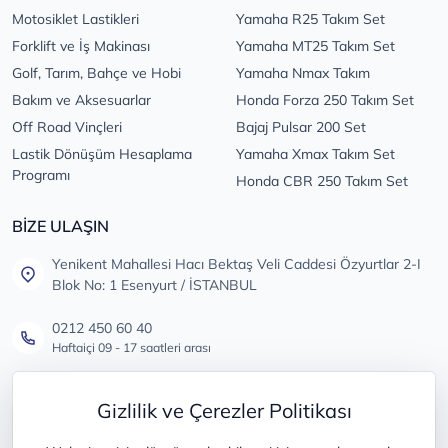
Motosiklet Lastikleri
Yamaha R25 Takım Set
Forklift ve İş Makinası
Yamaha MT25 Takım Set
Golf, Tarım, Bahçe ve Hobi
Yamaha Nmax Takım
Bakım ve Aksesuarlar
Honda Forza 250 Takım Set
Off Road Vinçleri
Bajaj Pulsar 200 Set
Lastik Dönüşüm Hesaplama
Yamaha Xmax Takım Set
Programı
Honda CBR 250 Takım Set
BİZE ULAŞIN
Yenikent Mahallesi Hacı Bektaş Veli Caddesi Özyurtlar 2-I
Blok No: 1 Esenyurt / İSTANBUL
0212 450 60 40
Haftaiçi 09 - 17 saatleri arası
info@lastikdeposu.com.tr
Gizlilik ve Çerezler Politikası
Tüm öneri ve şikayetleriniz için