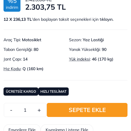
%5
2.303,75 TL
indirim
12 X 236,13 TL
'den başlayan taksit seçenekleri için
tıklayın.
Araç Tipi
:
Motosiklet
Sezon
:
Yaz Lastiği
Taban Genişliği
:
80
Yanak Yüksekliği
:
90
Jant Çapı
:
14
Yük indeksi
:
46 (170 kg)
Hız Kodu
:
Q (160 km)
ÜCRETSİZ KARGO
HIZLI TESLİMAT
-
+
SEPETE EKLE
Favorilere Ekle
Kıyaslama Listene Ekle