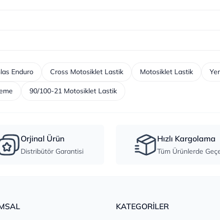
las Enduro
Cross Motosiklet Lastik
Motosiklet Lastik
Yen
reme
90/100-21 Motosiklet Lastik
Orjinal Ürün
Hızlı Kargolama
Distribütör Garantisi
Tüm Ürünlerde Geçer
MSAL
KATEGORİLER