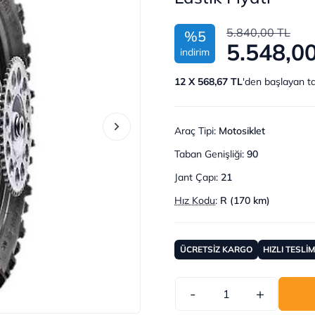
5.840,00 TL
%5
5.548,0
indirim
12 X 568,67 TL
'den başlayan ta
Araç Tipi
:
Motosiklet
Taban Genişliği
:
90
Jant Çapı
:
21
Hız Kodu
:
R (170 km)
ÜCRETSİZ KARGO
HIZLI TESLİ
-
+