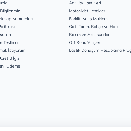
ızda
Atv Utv Lastikleri
 Bilgilerimiz
Motosiklet Lastikleri
Hesap Numaraları
Forklift ve İş Makinası
Politikası
Golf, Tarım, Bahçe ve Hobi
şulları
Bakım ve Aksesuarlar
e Teslimat
Off Road Vinçleri
mak İstiyorum
Lastik Dönüşüm Hesaplama Pro
cret Bilgisi
enli Ödeme