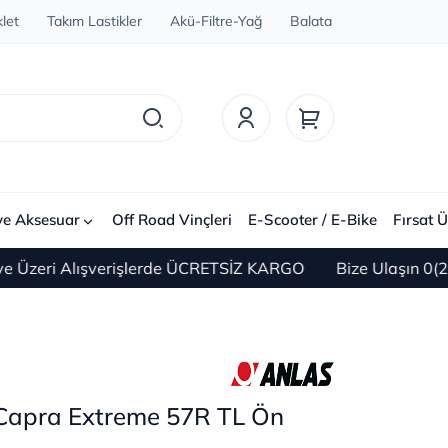
let
Takım Lastikler
Akü-Filtre-Yağ
Balata
ve Aksesuar
Off Road Vinçleri
E-Scooter / E-Bike
Fırsat Ü
eri Alışverişlerde ÜCRETSİZ KARGO
Bize Ulaşın 0(212) 
Capra Extreme 57R TL Ön