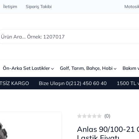
İletişim
Sipariş Takibi
Motosik
Ön-Arka Set Lastikler
Golf, Tarım, Bahçe, Hobi
Bakım 
Z KARGO
Bize Ulaşın 0(212) 450 60 40
1500 TL ve Üz
(0)
Anlas 90/100-21 
Lastik Fiyatı