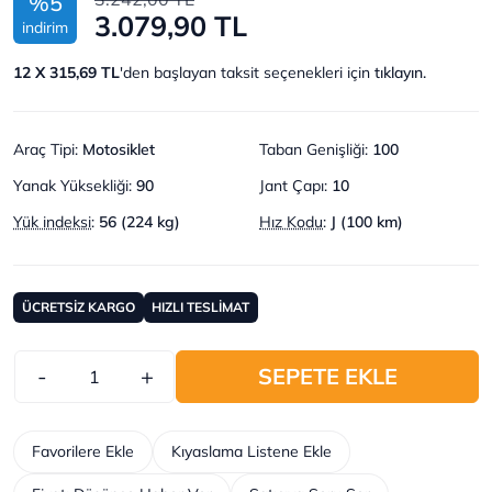
%5
3.079,90 TL
indirim
12 X 315,69 TL
'den başlayan taksit seçenekleri için
tıklayın.
Araç Tipi
:
Motosiklet
Taban Genişliği
:
100
Yanak Yüksekliği
:
90
Jant Çapı
:
10
Yük indeksi
:
56 (224 kg)
Hız Kodu
:
J (100 km)
ÜCRETSİZ KARGO
HIZLI TESLİMAT
-
+
SEPETE EKLE
Favorilere Ekle
Kıyaslama Listene Ekle