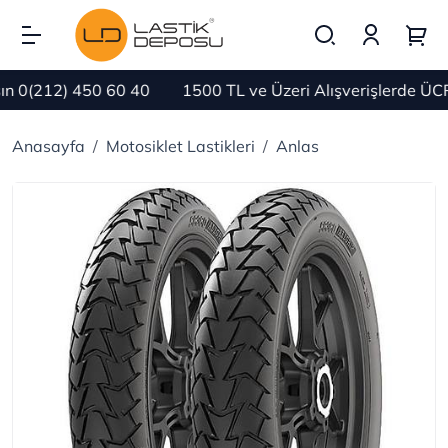
 0(212) 450 60 40
1500 TL ve Üzeri Alışverişlerde ÜCR
Anasayfa
Motosiklet Lastikleri
Anlas