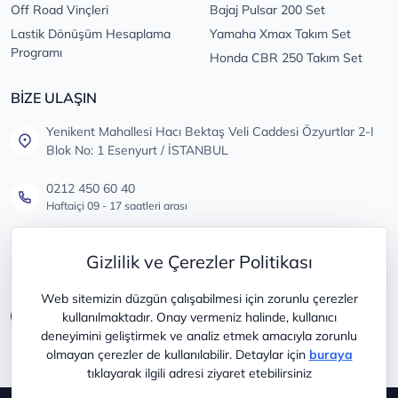
Off Road Vinçleri
Bajaj Pulsar 200 Set
Lastik Dönüşüm Hesaplama
Yamaha Xmax Takım Set
Programı
Honda CBR 250 Takım Set
BİZE ULAŞIN
Yenikent Mahallesi Hacı Bektaş Veli Caddesi Özyurtlar 2-I
Blok No: 1 Esenyurt / İSTANBUL
0212 450 60 40
Haftaiçi 09 - 17 saatleri arası
info@lastikdeposu.com.tr
Gizlilik ve Çerezler Politikası
Tüm öneri ve şikayetleriniz için
Web sitemizin düzgün çalışabilmesi için zorunlu çerezler
kullanılmaktadır. Onay vermeniz halinde, kullanıcı
deneyimini geliştirmek ve analiz etmek amacıyla zorunlu
olmayan çerezler de kullanılabilir. Detaylar için
buraya
tıklayarak ilgili adresi ziyaret etebilirsiniz