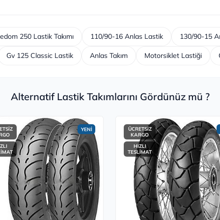
eedom 250 Lastik Takımı
110/90-16 Anlas Lastik
130/90-15 An
Gv 125 Classic Lastik
Anlas Takım
Motorsiklet Lastiği
Alternatif Lastik Takımlarını Gördünüz mü ?
ETSİZ
ÜCRETSİZ
YENİ
RGO
KARGO
ZLI
HIZLI
LİMAT
TESLİMAT