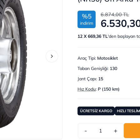
6.874,00 TL
%5
6.530,3
indirim
12 X 669,36 TL
'den başlayan ta
Araç Tipi
:
Motosiklet
Taban Genişliği
:
130
Jant Çapı
:
15
Hız Kodu
:
P (150 km)
ÜCRETSİZ KARGO
HIZLI TESLİ
-
+