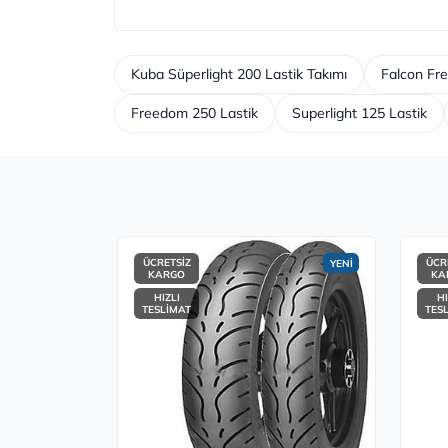
Kuba Süperlight 200 Lastik Takımı
Falcon Fr
Freedom 250 Lastik
Superlight 125 Lastik
ÜCRETSİZ
ÜCR
YENİ
KARGO
KA
HIZLI
HI
TESLİMAT
TES