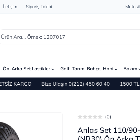
İletişim
Sipariş Takibi
Motosik
Ön-Arka Set Lastikler
Golf, Tarım, Bahçe, Hobi
Bakım 
KARGO
Bize Ulaşın 0(212) 450 60 40
1500 TL ve Üzer
(0)
Anlas Set 110/90
(NR30) Ön Arka T