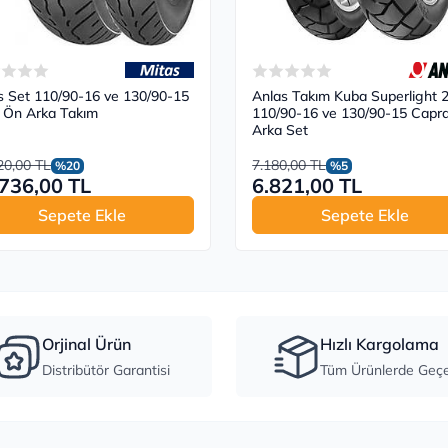
s Set 110/90-16 ve 130/90-15
Anlas Takım Kuba Superlight 
Ön Arka Takım
110/90-16 ve 130/90-15 Capr
Arka Set
20,00 TL
7.180,00 TL
%20
%5
736,00 TL
6.821,00 TL
Sepete Ekle
Sepete Ekle
Orjinal Ürün
Hızlı Kargolama
Distribütör Garantisi
Tüm Ürünlerde Geçer