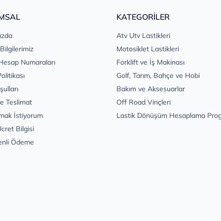
MSAL
KATEGORİLER
ızda
Atv Utv Lastikleri
 Bilgilerimiz
Motosiklet Lastikleri
Hesap Numaraları
Forklift ve İş Makinası
Politikası
Golf, Tarım, Bahçe ve Hobi
şulları
Bakım ve Aksesuarlar
e Teslimat
Off Road Vinçleri
mak İstiyorum
Lastik Dönüşüm Hesaplama Pro
cret Bilgisi
enli Ödeme