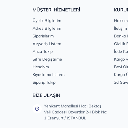
MÜŞTERİ HİZMETLERİ
KURU
Üyelik Bilgilerim
Hakkım
Adres Bilgilerim
İletişim
Siparişlerim
Banka 
Alışveriş Listem
Gizlilik 
Arıza Takip
İade Ko
Şifre Değiştirme
Kargo v
Hesabım
Bayi Ol
Kıyaslama Listem
Kargo Ü
Sipariş Takip
3d Güv
BİZE ULAŞIN
Yenikent Mahallesi Hacı Bektaş
Veli Caddesi Özyurtlar 2-I Blok No:
1 Esenyurt / İSTANBUL