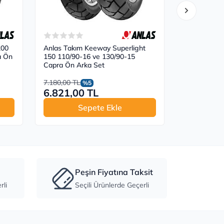
200
Anlas Takım Keeway Superlight
Anlas Takı
a Ön
150 110/90-16 ve 130/90-15
110/90-16 
Capra Ön Arka Set
Arka Set
7.180,00 TL
7.180,00 TL
%5
6.821,00 TL
6.821,0
Sepete Ekle
S
Peşin Fiyatına Taksit
li
Seçili Ürünlerde Geçerli