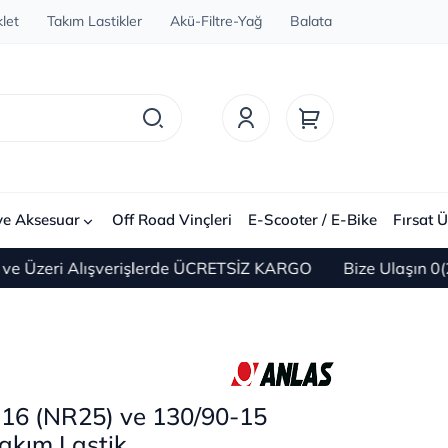
let
Takım Lastikler
Akü-Filtre-Yağ
Balata
ve Aksesuar
Off Road Vinçleri
E-Scooter / E-Bike
Fırsat Ü
i Alışverişlerde ÜCRETSİZ KARGO
Bize Ulaşın 0(212) 45
-16 (NR25) ve 130/90-15
akım Lastik