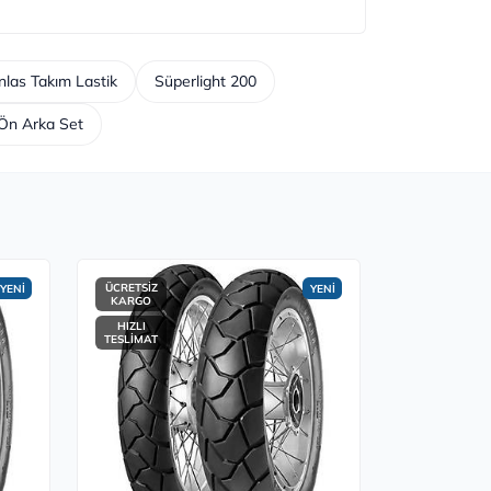
las Takım Lastik
Süperlight 200
Ön Arka Set
ÜCRETSİZ
ÜCRETSİZ
YENİ
YENİ
KARGO
KARGO
HIZLI
HIZLI
TESLİMAT
TESLİMAT