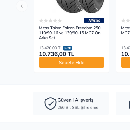
Mitas Takım Falcon Freedom 250
Mita
110/90-16 ve 130/90-15 MC7 Ön
MC7 
Arka Set
13.420,00 TL
13.4
%20
10.736,00 TL
10.
Sepete Ekle
Güvenli Alışveriş
256 Bit SSL Şifreleme