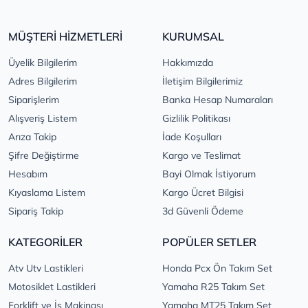
MÜŞTERİ HİZMETLERİ
KURUMSAL
Üyelik Bilgilerim
Hakkımızda
Adres Bilgilerim
İletişim Bilgilerimiz
Siparişlerim
Banka Hesap Numaraları
Alışveriş Listem
Gizlilik Politikası
Arıza Takip
İade Koşulları
Şifre Değiştirme
Kargo ve Teslimat
Hesabım
Bayi Olmak İstiyorum
Kıyaslama Listem
Kargo Ücret Bilgisi
Sipariş Takip
3d Güvenli Ödeme
KATEGORİLER
POPÜLER SETLER
Atv Utv Lastikleri
Honda Pcx Ön Takım Set
Motosiklet Lastikleri
Yamaha R25 Takım Set
Forklift ve İş Makinası
Yamaha MT25 Takım Set