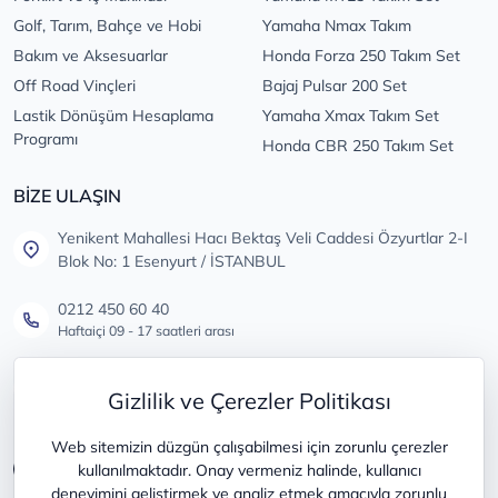
Golf, Tarım, Bahçe ve Hobi
Yamaha Nmax Takım
Bakım ve Aksesuarlar
Honda Forza 250 Takım Set
Off Road Vinçleri
Bajaj Pulsar 200 Set
Lastik Dönüşüm Hesaplama
Yamaha Xmax Takım Set
Programı
Honda CBR 250 Takım Set
BİZE ULAŞIN
Yenikent Mahallesi Hacı Bektaş Veli Caddesi Özyurtlar 2-I
Blok No: 1 Esenyurt / İSTANBUL
0212 450 60 40
Haftaiçi 09 - 17 saatleri arası
info@lastikdeposu.com.tr
Gizlilik ve Çerezler Politikası
Tüm öneri ve şikayetleriniz için
Web sitemizin düzgün çalışabilmesi için zorunlu çerezler
kullanılmaktadır. Onay vermeniz halinde, kullanıcı
deneyimini geliştirmek ve analiz etmek amacıyla zorunlu