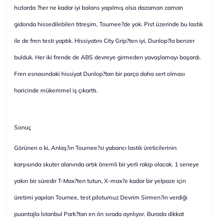
hızlarda ?her ne kadar iyi balans yapılmış olsa dazaman zaman
gidonda hissedilebilen titreşim, Tournee?de yok. Pist üzerinde bu lastik
ile de fren testi yaptık. Hissiyatını City Grip?ten iyi, Dunlop?la benzer
bulduk. Her iki frende de ABS devreye girmeden yavaşlamayı başardı.
Fren esnasındaki hissiyat Dunlop?tan bir parça daha sert olması
haricinde mükemmel iş çıkarttı.
Sonuç
Görünen o ki, Anlaş?ın Tournee?si yabancı lastik üreticilerinin
karşısında skuter alanında artık önemli bir yerli rakip olacak. 1 seneye
yakın bir süredir T-Max?ten tutun, X-max?e kadar bir yelpaze için
üretimi yapılan Tournee, test pilotumuz Devrim Sirmen?in verdiği
puantajla İstanbul Park?tan en ön sırada ayrılıyor. Burada dikkat