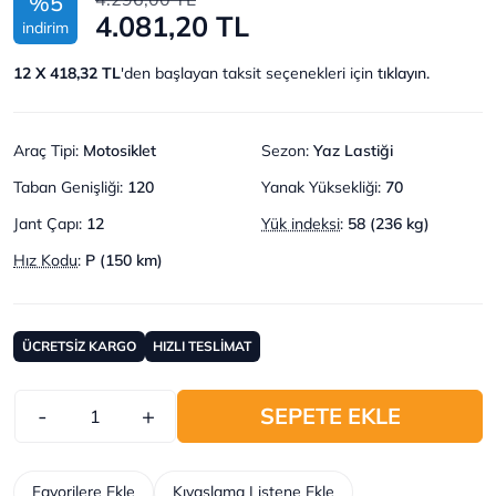
%5
4.081,20 TL
indirim
12 X 418,32 TL
'den başlayan taksit seçenekleri için
tıklayın.
Araç Tipi
:
Motosiklet
Sezon
:
Yaz Lastiği
Taban Genişliği
:
120
Yanak Yüksekliği
:
70
Jant Çapı
:
12
Yük indeksi
:
58 (236 kg)
Hız Kodu
:
P (150 km)
ÜCRETSİZ KARGO
HIZLI TESLİMAT
-
+
SEPETE EKLE
Favorilere Ekle
Kıyaslama Listene Ekle