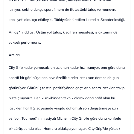
ısınıyor, şekil oldukça sportif, hem de ilk testteki tutuş ve manevra
kabiliyeti oldukça etkileyici. Türkiye?de üretilen ilk radial Scooter lastiği.
Anlaş?ın iddiası: Üstün yol tutuş, kısa fren mesafesi, ıslak zeminde
yüksek performans.
Artıları
City Grip kadar yumuşak, en az onun kadar hızlı ısınıyor, ona göre daha
sportif bir görünüşe sahip ve özellikle arka lastik son derece dolgun
görünüyor. Görünüş testini pozitif yönde geçtikten sonra lastikleri takıp
piste çıkıyoruz. Her iki rakibinden teknik olarak daha hafif olan bu
lastikler, hafifliği sayesinde virajda daha hızlı yön değiştirmeye izin
veriyor. Tournee?nin hissiyatı Michelin City Grip?e göre daha konforlu
bir sürüş sundu bize. Hamuru oldukça yumuşak. City Grip?de yüksek