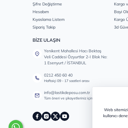
Şifre Değiştirme
Kargo v
Hesabım
Bayi Ol
Kıyaslama Listem
Kargo Ü
Sipariş Takip
3d Güv
BİZE ULAŞIN
Yenikent Mahallesi Hacı Bektaş
Veli Caddesi Özyurtlar 2-I Blok No:
1 Esenyurt / İSTANBUL
0212 450 60 40
Haftaiçi 09 - 17 saatleri arası
info@lastikdeposu.com.tr
Tüm öneri ve şikayetleriniz için
Web sitemizin
kullanıcı dene