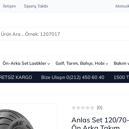
İletişim
Sipariş Takibi
Motosik
Ön-Arka Set Lastikler
Golf, Tarım, Bahçe, Hobi
Bakım 
SİZ KARGO
Bize Ulaşın 0(212) 450 60 40
1500 TL ve Ü
(0)
Anlas Set 120/70
Ön Arka Takım