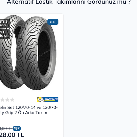
Alternatif Lastik Takımlarını Gördünüz mü ?
TSİZ
YENİ
RGO
ZLI
İMAT
elin Set 120/70-14 ve 130/70-
ity Grip 2 Ön Arka Takım
0,00 TL
%7
28,00 TL