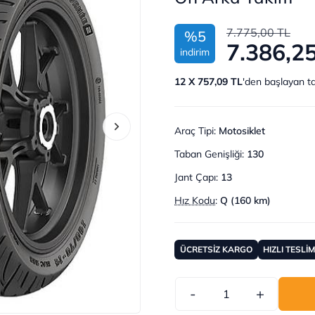
7.775,00 TL
%5
7.386,2
indirim
12 X 757,09 TL
'den başlayan ta
Araç Tipi
:
Motosiklet
Taban Genişliği
:
130
Jant Çapı
:
13
Hız Kodu
:
Q (160 km)
ÜCRETSİZ KARGO
HIZLI TESLİ
-
+