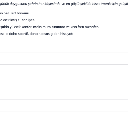
ürlük duygusunu şehrin her köşesinde ve en güçlü şekilde hissetmeniz için geliştir
an özel sırt hamuru
e artırılmış su tahliyesi
r koşulda yüksek konfor, maksimum tutunma ve kısa fren mesafesi
ısı ile daha sportif, daha hassas gidon hissiyatı