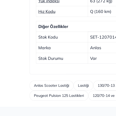
Yük indeksi
63 (272 kg)
Hız Kodu
Q (160 km)
Diğer Özellikler
Stok Kodu
SET-120701
Marka
Anlas
Stok Durumu
Var
Anlas Scooter Lastiği
Lastiği
130/70-13 
Peugeot Pulsion 125 Lastikleri
120/70-14 ve