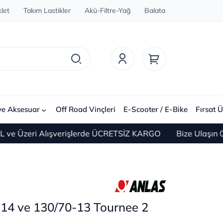
let
Takım Lastikler
Akü-Filtre-Yağ
Balata
ve Aksesuar
Off Road Vinçleri
E-Scooter / E-Bike
Fırsat Ü
zeri Alışverişlerde ÜCRETSİZ KARGO
Bize Ulaşın 0(212
-14 ve 130/70-13 Tournee 2