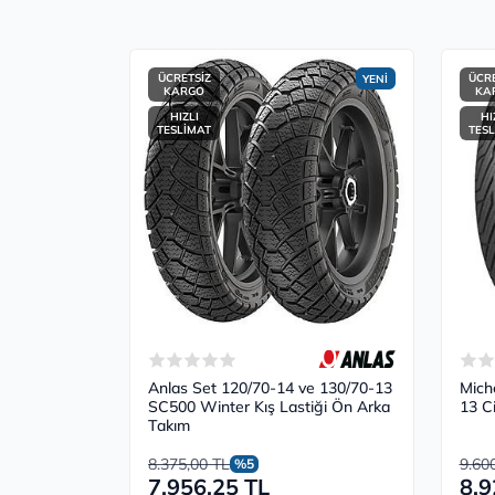
ÜCRETSİZ
ÜCRE
YENİ
KARGO
KA
HIZLI
HI
TESLİMAT
TESL
Anlas Set 120/70-14 ve 130/70-13
Mich
SC500 Winter Kış Lastiği Ön Arka
13 C
Takım
8.375,00 TL
9.60
%5
7.956,25 TL
8.9