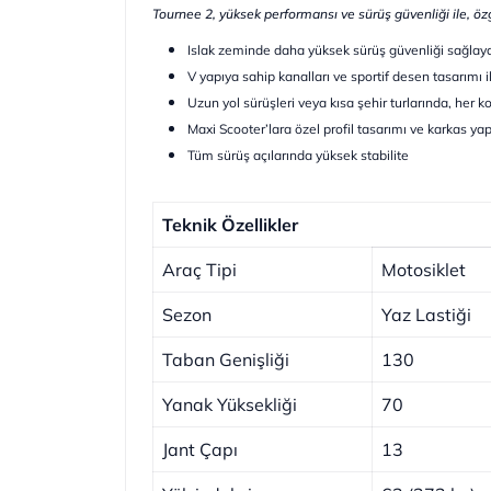
Tournee 2, yüksek performansı ve sürüş güvenliği ile, özg
Islak zeminde daha yüksek sürüş güvenliği sağlay
V yapıya sahip kanalları ve sportif desen tasarımı il
Uzun yol sürüşleri veya kısa şehir turlarında, he
Maxi Scooter’lara özel profil tasarımı ve karkas yap
Tüm sürüş açılarında yüksek stabilite
Teknik Özellikler
Araç Tipi
Motosiklet
Sezon
Yaz Lastiği
Taban Genişliği
130
Yanak Yüksekliği
70
Jant Çapı
13