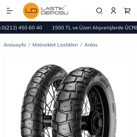
212) 450 60 40
1500 TL ve Üzeri Alışverişlerde ÜCRET
Anasayfa
Motosiklet Lastikleri
Anlas