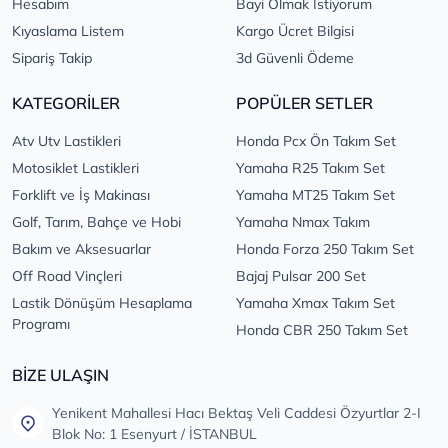
Hesabım
Bayi Olmak İstiyorum
Kıyaslama Listem
Kargo Ücret Bilgisi
Sipariş Takip
3d Güvenli Ödeme
KATEGORİLER
POPÜLER SETLER
Atv Utv Lastikleri
Honda Pcx Ön Takım Set
Motosiklet Lastikleri
Yamaha R25 Takım Set
Forklift ve İş Makinası
Yamaha MT25 Takım Set
Golf, Tarım, Bahçe ve Hobi
Yamaha Nmax Takım
Bakım ve Aksesuarlar
Honda Forza 250 Takım Set
Off Road Vinçleri
Bajaj Pulsar 200 Set
Lastik Dönüşüm Hesaplama
Yamaha Xmax Takım Set
Programı
Honda CBR 250 Takım Set
BİZE ULAŞIN
Yenikent Mahallesi Hacı Bektaş Veli Caddesi Özyurtlar 2-I
Blok No: 1 Esenyurt / İSTANBUL