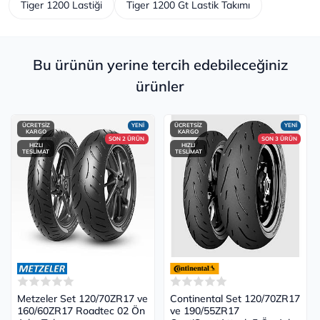
Tiger 1200 Lastiği
Tiger 1200 Gt Lastik Takımı
Bu ürünün yerine tercih edebileceğiniz
ürünler
ÜCRETSİZ
YENİ
ÜCRETSİZ
YENİ
KARGO
KARGO
SON 2 ÜRÜN
SON 3 ÜRÜN
HIZLI
HIZLI
TESLİMAT
TESLİMAT
Metzeler Set 120/70ZR17 ve
Continental Set 120/70ZR17
160/60ZR17 Roadtec 02 Ön
ve 190/55ZR17