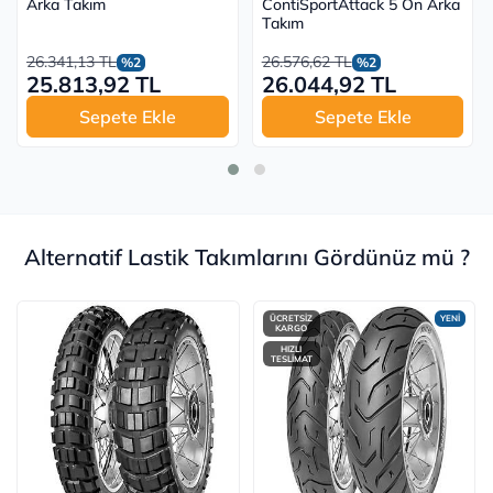
Arka Takım
ContiSportAttack 5 Ön Arka
Takım
26.341,13 TL
26.576,62 TL
%2
%2
25.813,92 TL
26.044,92 TL
Sepete Ekle
Sepete Ekle
Alternatif Lastik Takımlarını Gördünüz mü ?
ÜCRETSİZ
YENİ
KARGO
HIZLI
TESLİMAT