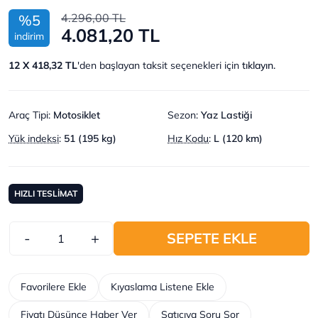
4.296,00 TL
%5
4.081,20 TL
indirim
12 X 418,32 TL
'den başlayan taksit seçenekleri için
tıklayın.
Araç Tipi
:
Motosiklet
Sezon
:
Yaz Lastiği
Yük indeksi
:
51 (195 kg)
Hız Kodu
:
L (120 km)
HIZLI TESLİMAT
-
+
SEPETE EKLE
Favorilere Ekle
Kıyaslama Listene Ekle
Fiyatı Düşünce Haber Ver
Satıcıya Soru Sor