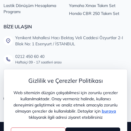
Lastik Dönüşüm Hesaplama
Yamaha Xmax Takım Set
Programı
Honda CBR 250 Takım Set
BİZE ULAŞIN
Yenikent Mahallesi Hacı Bektaş Veli Caddesi Özyurtlar 2-I
Blok No: 1 Esenyurt / İSTANBUL
0212 450 60 40
Haftaiçi 09 - 17 saatleri arası
info@lastikdeposu.com.tr
Gizlilik ve Çerezler Politikası
Tüm öneri ve şikayetleriniz için
Web sitemizin düzgün çalışabilmesi için zorunlu çerezler
kullanılmaktadır. Onay vermeniz halinde, kullanıcı
deneyimini geliştirmek ve analiz etmek amacıyla zorunlu
olmayan çerezler de kullanılabilir. Detaylar için
buraya
tıklayarak ilgili adresi ziyaret etebilirsiniz
Copyright © 2025
lastikdeposu