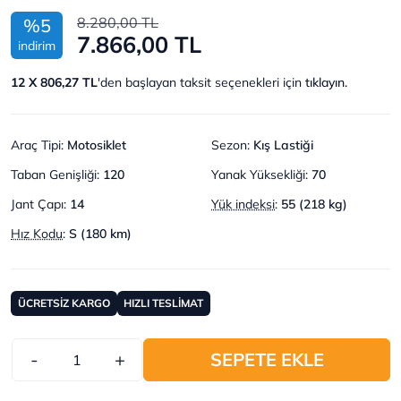
8.280,00 TL
%5
7.866,00 TL
indirim
12 X 806,27 TL
'den başlayan taksit seçenekleri için
tıklayın.
Araç Tipi
:
Motosiklet
Sezon
:
Kış Lastiği
Taban Genişliği
:
120
Yanak Yüksekliği
:
70
Jant Çapı
:
14
Yük indeksi
:
55 (218 kg)
Hız Kodu
:
S (180 km)
ÜCRETSİZ KARGO
HIZLI TESLİMAT
-
+
SEPETE EKLE