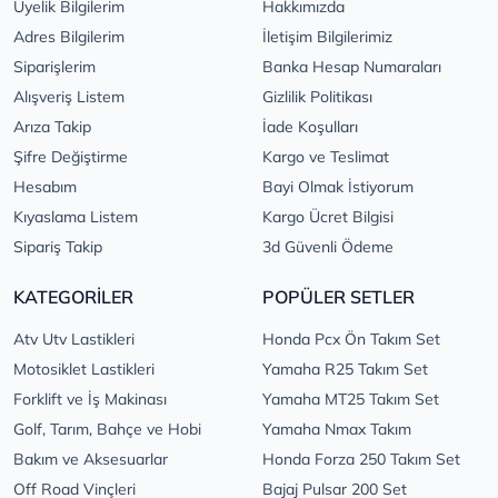
Üyelik Bilgilerim
Hakkımızda
Adres Bilgilerim
İletişim Bilgilerimiz
Siparişlerim
Banka Hesap Numaraları
Alışveriş Listem
Gizlilik Politikası
Arıza Takip
İade Koşulları
Şifre Değiştirme
Kargo ve Teslimat
Hesabım
Bayi Olmak İstiyorum
Kıyaslama Listem
Kargo Ücret Bilgisi
Sipariş Takip
3d Güvenli Ödeme
KATEGORİLER
POPÜLER SETLER
Atv Utv Lastikleri
Honda Pcx Ön Takım Set
Motosiklet Lastikleri
Yamaha R25 Takım Set
Forklift ve İş Makinası
Yamaha MT25 Takım Set
Golf, Tarım, Bahçe ve Hobi
Yamaha Nmax Takım
Bakım ve Aksesuarlar
Honda Forza 250 Takım Set
Off Road Vinçleri
Bajaj Pulsar 200 Set