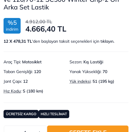
Arka Set Lastik
4.912,00 TL
%5
4.666,40 TL
indirim
12 X 478,31 TL
'den başlayan taksit seçenekleri için
tıklayın.
Araç Tipi
:
Motosiklet
Sezon
:
Kış Lastiği
Taban Genişliği
:
120
Yanak Yüksekliği
:
70
Jant Çapı
:
12
Yük indeksi
:
51 (195 kg)
Hız Kodu
:
S (180 km)
ÜCRETSİZ KARGO
HIZLI TESLİMAT