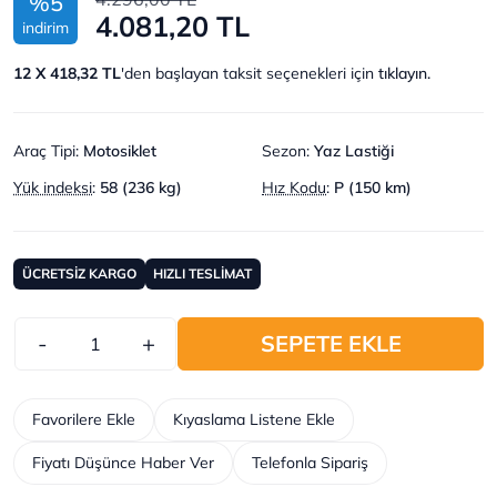
%5
4.081,20 TL
indirim
12 X 418,32 TL
'den başlayan taksit seçenekleri için
tıklayın.
Araç Tipi
:
Motosiklet
Sezon
:
Yaz Lastiği
Yük indeksi
:
58 (236 kg)
Hız Kodu
:
P (150 km)
ÜCRETSİZ KARGO
HIZLI TESLİMAT
-
+
SEPETE EKLE
Favorilere Ekle
Kıyaslama Listene Ekle
Fiyatı Düşünce Haber Ver
Telefonla Sipariş