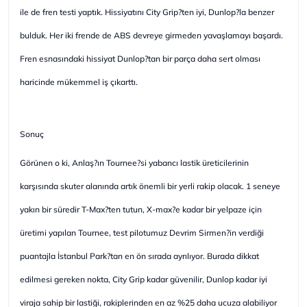
ile de fren testi yaptık. Hissiyatını City Grip?ten iyi, Dunlop?la benzer
bulduk. Her iki frende de ABS devreye girmeden yavaşlamayı başardı.
Fren esnasındaki hissiyat Dunlop?tan bir parça daha sert olması
haricinde mükemmel iş çıkarttı.
Sonuç
Görünen o ki, Anlaş?ın Tournee?si yabancı lastik üreticilerinin
karşısında skuter alanında artık önemli bir yerli rakip olacak. 1 seneye
yakın bir süredir T-Max?ten tutun, X-max?e kadar bir yelpaze için
üretimi yapılan Tournee, test pilotumuz Devrim Sirmen?in verdiği
puantajla İstanbul Park?tan en ön sırada ayrılıyor. Burada dikkat
edilmesi gereken nokta, City Grip kadar güvenilir, Dunlop kadar iyi
viraja sahip bir lastiği, rakiplerinden en az %25 daha ucuza alabiliyor