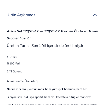
Ürün Açıklaması
Anlas Set 120/70-12 ve 120/70-12 Tournee Ön Arka Takım
Scooter Lastiği
Üretim Tarihi: Son 1 Yıl içerisinde üretilmiştir.
1. Kalite
%100 Yerli
2 Yıl Garanti
Anlas Tourne Özellikleri;
Nedir:
Yerli malı, yurdun malı, hem yumuşak hamurlu, hem hızlı
ısınıyor, şekil oldukça sportif, hem de ilk testteki tutuş ve manevra
kabiliyeti oldukça etkileyici. Türkiye?de üretilen ilk radial Scooter lastiği.