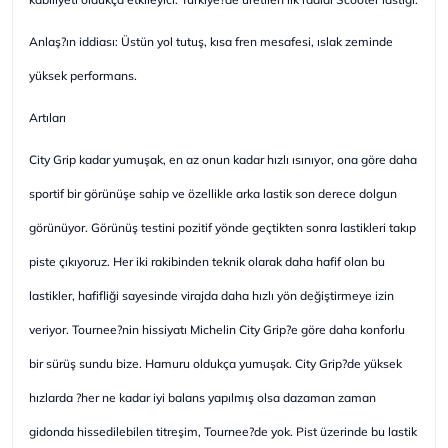
Anlaş?ın iddiası: Üstün yol tutuş, kısa fren mesafesi, ıslak zeminde
yüksek performans.
Artıları
City Grip kadar yumuşak, en az onun kadar hızlı ısınıyor, ona göre daha
sportif bir görünüşe sahip ve özellikle arka lastik son derece dolgun
görünüyor. Görünüş testini pozitif yönde geçtikten sonra lastikleri takıp
piste çıkıyoruz. Her iki rakibinden teknik olarak daha hafif olan bu
lastikler, hafifliği sayesinde virajda daha hızlı yön değiştirmeye izin
veriyor. Tournee?nin hissiyatı Michelin City Grip?e göre daha konforlu
bir sürüş sundu bize. Hamuru oldukça yumuşak. City Grip?de yüksek
hızlarda ?her ne kadar iyi balans yapılmış olsa dazaman zaman
gidonda hissedilebilen titreşim, Tournee?de yok. Pist üzerinde bu lastik