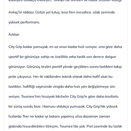
Anlaş?ın iddiası: Üstün yol tutuş, kısa fren mesafesi, ıslak zeminde
yüksek performans.
Artıları
City Grip kadar yumuşak, en az onun kadar hızlı ısınıyor, ona göre daha
sportif bir görünüşe sahip ve özellikle arka lastik son derece dolgun
görünüyor. Görünüş testini pozitif yönde geçtikten sonra lastikleri takıp
piste çıkıyoruz. Her iki rakibinden teknik olarak daha hafif olan bu
lastikler, hafifliği sayesinde virajda daha hızlı yön değiştirmeye izin
veriyor. Tournee?nin hissiyatı Michelin City Grip?e göre daha konforlu
bir sürüş sundu bize. Hamuru oldukça yumuşak. City Grip?de yüksek
hızlarda ?her ne kadar iyi balans yapılmış olsa dazaman zaman
gidonda hissedilebilen titreşim, Tournee?de yok. Pist üzerinde bu lastik