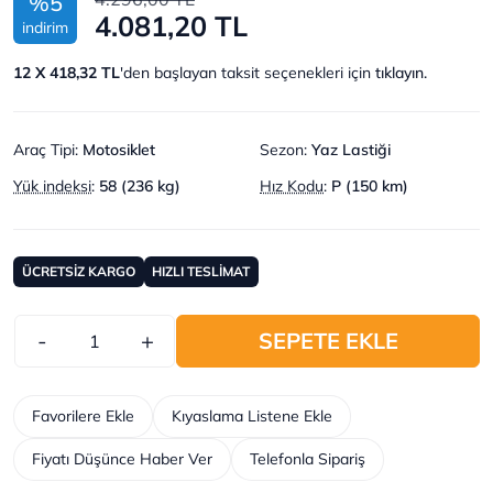
%5
4.081,20 TL
indirim
12 X 418,32 TL
'den başlayan taksit seçenekleri için
tıklayın.
Araç Tipi
:
Motosiklet
Sezon
:
Yaz Lastiği
Yük indeksi
:
58 (236 kg)
Hız Kodu
:
P (150 km)
ÜCRETSİZ KARGO
HIZLI TESLİMAT
-
+
SEPETE EKLE
Favorilere Ekle
Kıyaslama Listene Ekle
Fiyatı Düşünce Haber Ver
Telefonla Sipariş