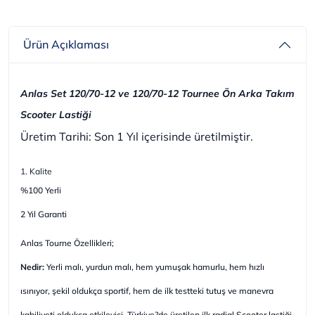
Ürün Açıklaması
Anlas Set 120/70-12 ve 120/70-12 Tournee Ön Arka Takım
Scooter Lastiği
Üretim Tarihi: Son 1 Yıl içerisinde üretilmiştir.
1. Kalite
%100 Yerli
2 Yıl Garanti
Anlas Tourne Özellikleri;
Nedir:
Yerli malı, yurdun malı, hem yumuşak hamurlu, hem hızlı
ısınıyor, şekil oldukça sportif, hem de ilk testteki tutuş ve manevra
kabiliyeti oldukça etkileyici. Türkiye?de üretilen ilk radial Scooter lastiği.