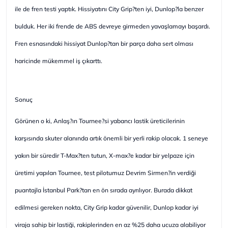
ile de fren testi yaptık. Hissiyatını City Grip?ten iyi, Dunlop?la benzer
bulduk. Her iki frende de ABS devreye girmeden yavaşlamayı başardı.
Fren esnasındaki hissiyat Dunlop?tan bir parça daha sert olması
haricinde mükemmel iş çıkarttı.
Sonuç
Görünen o ki, Anlaş?ın Tournee?si yabancı lastik üreticilerinin
karşısında skuter alanında artık önemli bir yerli rakip olacak. 1 seneye
yakın bir süredir T-Max?ten tutun, X-max?e kadar bir yelpaze için
üretimi yapılan Tournee, test pilotumuz Devrim Sirmen?in verdiği
puantajla İstanbul Park?tan en ön sırada ayrılıyor. Burada dikkat
edilmesi gereken nokta, City Grip kadar güvenilir, Dunlop kadar iyi
viraja sahip bir lastiği, rakiplerinden en az %25 daha ucuza alabiliyor