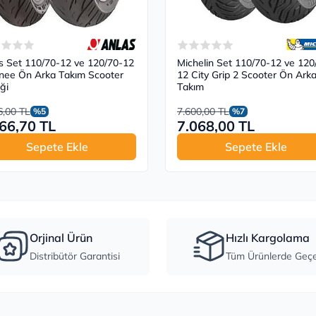
s Set 110/70-12 ve 120/70-12
Michelin Set 110/70-12 ve 120
nee Ön Arka Takım Scooter
12 City Grip 2 Scooter Ön Ark
ği
Takım
6,00 TL
7.600,00 TL
%5
%7
66,70 TL
7.068,00 TL
Sepete Ekle
Sepete Ekle
Orjinal Ürün
Hızlı Kargolama
Distribütör Garantisi
Tüm Ürünlerde Geçer