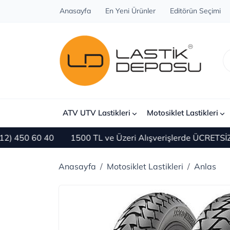
Anasayfa
En Yeni Ürünler
Editörün Seçimi
ATV UTV Lastikleri
Motosiklet Lastikleri
50 60 40
1500 TL ve Üzeri Alışverişlerde ÜCRETSİZ KA
Anasayfa
Motosiklet Lastikleri
Anlas