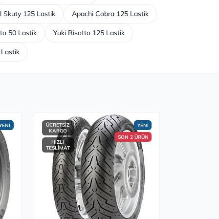
 Skuty 125 Lastik
Apachi Cobra 125 Lastik
to 50 Lastik
Yuki Risotto 125 Lastik
Lastik
ÜCRETSİZ
YENİ
YENİ
KARGO
SON 2 ÜRÜN
HIZLI
TESLİMAT