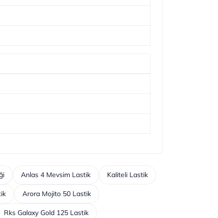
ği
Anlas 4 Mevsim Lastik
Kaliteli Lastik
ik
Arora Mojito 50 Lastik
Rks Galaxy Gold 125 Lastik