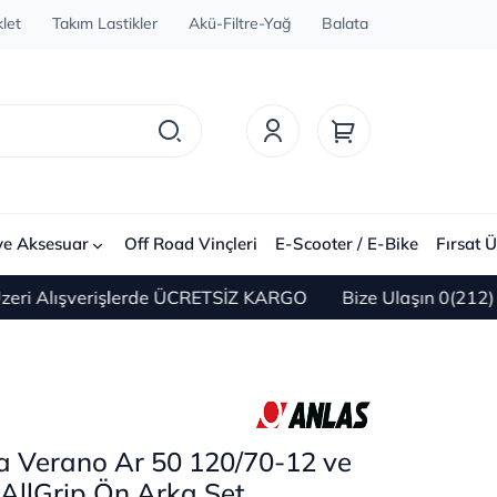
let
Takım Lastikler
Akü-Filtre-Yağ
Balata
ve Aksesuar
Off Road Vinçleri
E-Scooter / E-Bike
Fırsat Ü
Alışverişlerde ÜCRETSİZ KARGO
Bize Ulaşın 0(212) 450 
a Verano Ar 50 120/70-12 ve
AllGrip Ön Arka Set