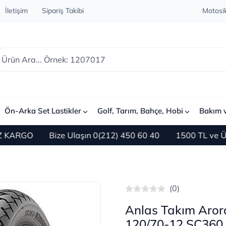
İletişim
Sipariş Takibi
Motosik
Ön-Arka Set Lastikler
Golf, Tarım, Bahçe, Hobi
Bakım 
RGO
Bize Ulaşın 0(212) 450 60 40
1500 TL ve Üzeri 
(0)
Anlas Takım Aror
120/70-12 SC360 