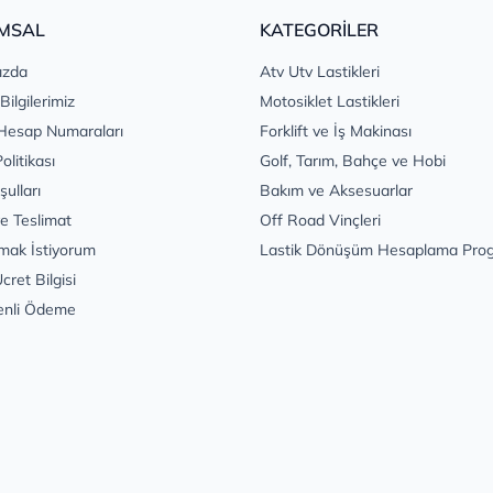
MSAL
KATEGORİLER
ızda
Atv Utv Lastikleri
 Bilgilerimiz
Motosiklet Lastikleri
Hesap Numaraları
Forklift ve İş Makinası
Politikası
Golf, Tarım, Bahçe ve Hobi
şulları
Bakım ve Aksesuarlar
e Teslimat
Off Road Vinçleri
mak İstiyorum
Lastik Dönüşüm Hesaplama Pro
cret Bilgisi
enli Ödeme