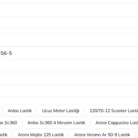
456-5
Anlas Lastik
Ucuz Motor Lastiği
120/70-12 Scooter Lasti
as Sc360
Anlas Sc360 4 Mevsim Lastik
Arora Cappucino Last
stik
Arora Mojito 125 Lastik
Arora Verano Ar 50-9 Lastik