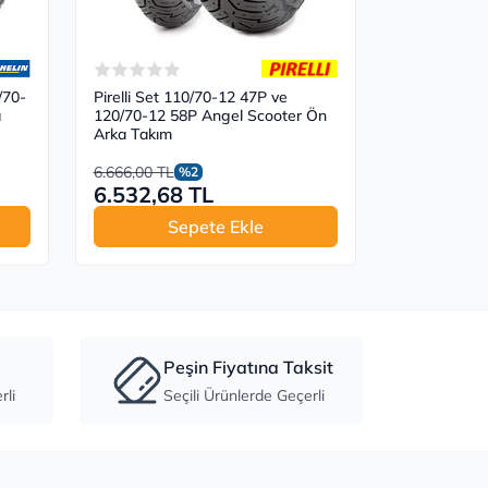
/70-
Pirelli Set 110/70-12 47P ve
a
120/70-12 58P Angel Scooter Ön
Arka Takım
6.666,00 TL
%2
6.532,68 TL
Sepete Ekle
Peşin Fiyatına Taksit
li
Seçili Ürünlerde Geçerli