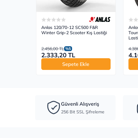
Anlas 120/70-12 SC500 F&R
Anla
Winter Grip-2 Scooter Kış Lastiği
Tour
Lasti
2.456,00 TL
4.38
%5
2.333,20 TL
4.1
Sepete Ekle
Güvenli Alışveriş
256 Bit SSL Şifreleme