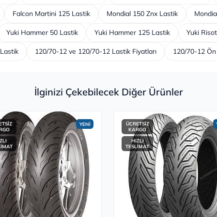
Falcon Martini 125 Lastik
Mondial 150 Znx Lastik
Mondial
Yuki Hammer 50 Lastik
Yuki Hammer 125 Lastik
Yuki Risot
Lastik
120/70-12 ve 120/70-12 Lastik Fiyatları
120/70-12 Ön 
İlginizi Çekebilecek Diğer Ürünler
ETSİZ
ÜCRETSİZ
YENİ
RGO
KARGO
ZLI
HIZLI
LİMAT
TESLİMAT