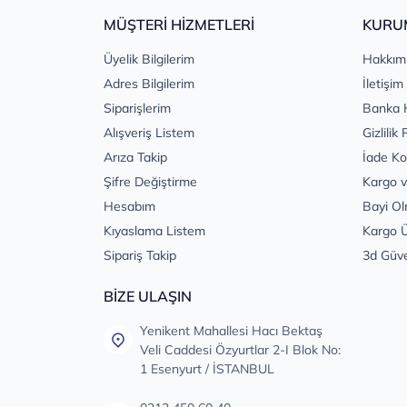
MÜŞTERİ HİZMETLERİ
KURU
Üyelik Bilgilerim
Hakkım
Adres Bilgilerim
İletişim
Siparişlerim
Banka 
Alışveriş Listem
Gizlilik 
Arıza Takip
İade Ko
Şifre Değiştirme
Kargo v
Hesabım
Bayi Ol
Kıyaslama Listem
Kargo Ü
Sipariş Takip
3d Güv
BİZE ULAŞIN
Yenikent Mahallesi Hacı Bektaş
Veli Caddesi Özyurtlar 2-I Blok No:
1 Esenyurt / İSTANBUL