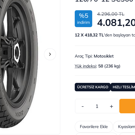
4.296,00 TL
%5
4.081,2
indirim
12 X 418,32 TL
'den başlayan ta
Araç Tipi
:
Motosiklet
Yük indeksi
:
58 (236 kg)
ÜCRETSİZ KARGO
HIZLI TESLİ
-
+
Favorilere Ekle
Kıyaslam