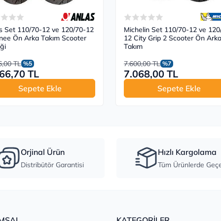
s Set 110/70-12 ve 120/70-12
Michelin Set 110/70-12 ve 120
nee Ön Arka Takım Scooter
12 City Grip 2 Scooter Ön Ark
ği
Takım
6,00 TL
7.600,00 TL
%5
%7
66,70 TL
7.068,00 TL
Sepete Ekle
Sepete Ekle
Orjinal Ürün
Hızlı Kargolama
Distribütör Garantisi
Tüm Ürünlerde Geçer
MSAL
KATEGORİLER