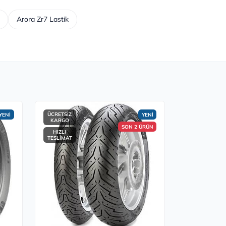
Arora Zr7 Lastik
ÜCRETSİZ
YENİ
YENİ
KARGO
SON 2 ÜRÜN
HIZLI
TESLİMAT