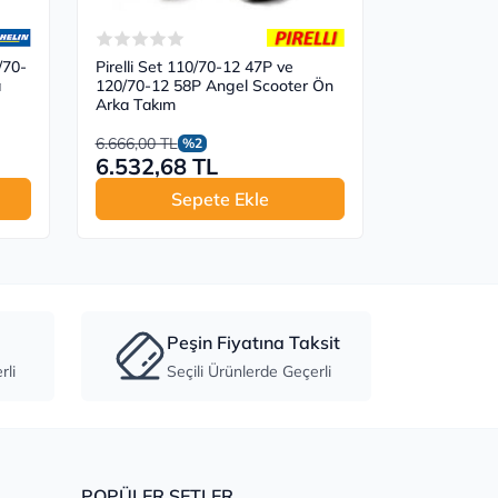
/70-
Pirelli Set 110/70-12 47P ve
a
120/70-12 58P Angel Scooter Ön
Arka Takım
6.666,00 TL
%2
6.532,68 TL
Sepete Ekle
Peşin Fiyatına Taksit
li
Seçili Ürünlerde Geçerli
POPÜLER SETLER