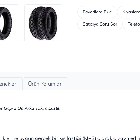
Favorilere Ekle
Kıyaslam
Satıcıya Soru Sor
Telefo
enekleri
Ürün Yorumları
r Grip-2 Ön Arka Takım Lastik
iklerine uygun gerçek bir kış lastiği (M+S) olarak dizayn edilm