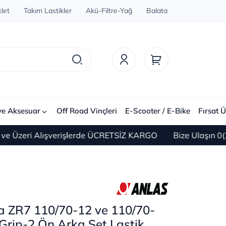
let
Takım Lastikler
Akü-Filtre-Yağ
Balata
ve Aksesuar
Off Road Vinçleri
E-Scooter / E-Bike
Fırsat Ü
 Alışverişlerde ÜCRETSİZ KARGO
Bize Ulaşın 0(212) 450
a ZR7 110/70-12 ve 110/70-
Grip-2 Ön Arka Set Lastik