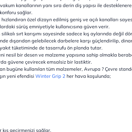
kum kanallarının yanı sıra derin diş yapısı ile desteklenere
konforu sağlar.
 hızlandıran özel dizayn edilmiş geniş ve açılı kanalları saye
ollardaki sürüş emniyetiyle kullanıcısına güven verir.
en silikalı sırt karışımı sayesinde sadece kış aylarında değil 
sinde dışarıdan gelebilecek darbelere karşı güçlendirilip, din
akıt tüketiminde de tasarrufu ön planda tutar.
i nesil bir desen ve malzeme yapısına sahip olmakla beraber
rda güvene çevirecek emsalsiz bir lastiktir.
an bugüne kullanılan tüm malzemeler, Avrupa ? Çevre standar
şın yeni efendisi
Winter Grip 2
her hava koşulunda;
r kış geçirmenizi sağlar.