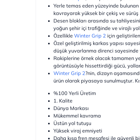
Yerle temas eden yüzeyinde bulunan va
kavrayarak yüksek bir çekiş ve sürüş 
Desen blokları arasında su tahliyesini
yoğun şehir içi trafiğinde ve virajlı y
Özellikle
Winter Grip 2
için geliştiril
Özel geliştirilmiş karkas yapısı saye
düşük yuvarlanma direnci sayesinde y
Rakiplerine örnek olacak tamamen yen
görüntüsüyle hissettirdiği gücü, yolla
Winter Grip 2
?nin, dizayn aşamasınd
ürün olarak piyasaya sunulmuştur. Kı
%100 Yerli Üretim
1. Kalite
Dünya Markası
Mükemmel kavrama
Üstün yol tutuşu
Yüksek viraj emniyeti
Daha kısa fren mesafesi ile güvenli bi