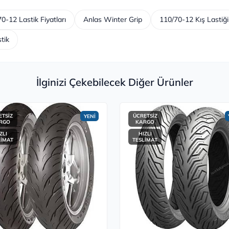
0-12 Lastik Fiyatları
Anlas Winter Grip
110/70-12 Kış Lastiği
tik
İlginizi Çekebilecek Diğer Ürünler
ETSİZ
ÜCRETSİZ
YENİ
RGO
KARGO
ZLI
HIZLI
LİMAT
TESLİMAT