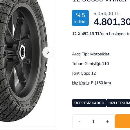
5.054,00 TL
%5
4.801,3
indirim
12 X 492,13 TL
'den başlayan ta
Araç Tipi
:
Motosiklet
Taban Genişliği
:
110
Jant Çapı
:
12
Hız Kodu
:
P (150 km)
ÜCRETSİZ KARGO
HIZLI TESLİ
-
+