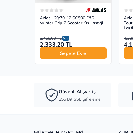
Anlas 120/70-12 SC500 F&R
Anla
Winter Grip-2 Scooter Kış Lastiği
Tour
Lasti
2.456,00 TL
4.38
%5
2.333,20 TL
4.1
Sepete Ekle
Güvenli Alışveriş
256 Bit SSL Şifreleme
MÜŞTERİ HİZMETLERİ
KURU