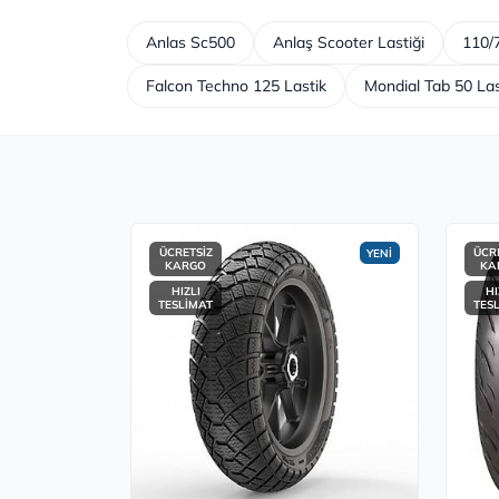
Anlas Sc500
Anlaş Scooter Lastiği
110/7
Falcon Techno 125 Lastik
Mondial Tab 50 Las
ÜCRETSİZ
ÜCR
YENİ
KARGO
KA
HIZLI
HI
TESLİMAT
TES