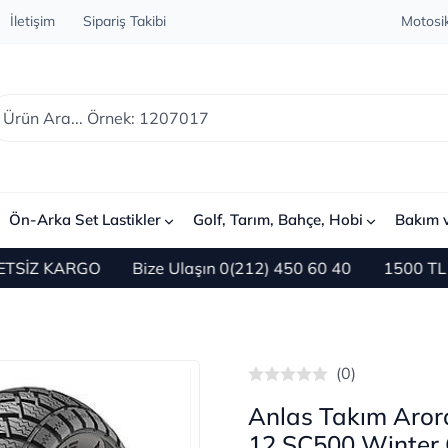
İletişim
Sipariş Takibi
Motosik
Ön-Arka Set Lastikler
Golf, Tarım, Bahçe, Hobi
Bakım 
KARGO
Bize Ulaşın 0(212) 450 60 40
1500 TL ve Üzeri
(0)
Anlas Takım Aror
12 SC500 Winter 