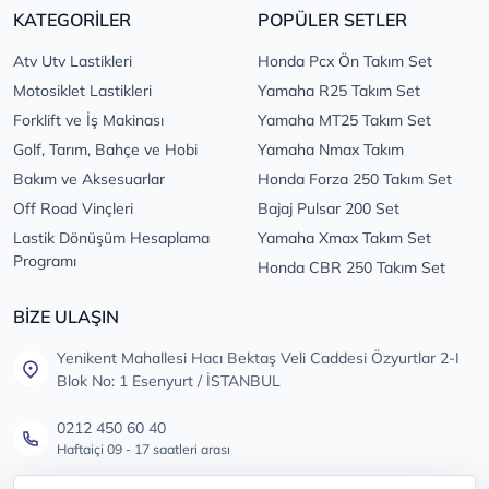
KATEGORİLER
POPÜLER SETLER
Atv Utv Lastikleri
Honda Pcx Ön Takım Set
Motosiklet Lastikleri
Yamaha R25 Takım Set
Forklift ve İş Makinası
Yamaha MT25 Takım Set
Golf, Tarım, Bahçe ve Hobi
Yamaha Nmax Takım
Bakım ve Aksesuarlar
Honda Forza 250 Takım Set
Off Road Vinçleri
Bajaj Pulsar 200 Set
Lastik Dönüşüm Hesaplama
Yamaha Xmax Takım Set
Programı
Honda CBR 250 Takım Set
BİZE ULAŞIN
Yenikent Mahallesi Hacı Bektaş Veli Caddesi Özyurtlar 2-I
Blok No: 1 Esenyurt / İSTANBUL
0212 450 60 40
Haftaiçi 09 - 17 saatleri arası