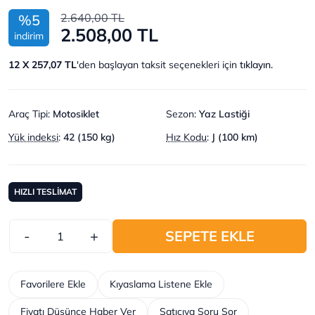
2.640,00 TL
%5
2.508,00 TL
indirim
12 X 257,07 TL
'den başlayan taksit seçenekleri için
tıklayın.
Araç Tipi
:
Motosiklet
Sezon
:
Yaz Lastiği
Yük indeksi
:
42 (150 kg)
Hız Kodu
:
J (100 km)
HIZLI TESLİMAT
-
+
SEPETE EKLE
Favorilere Ekle
Kıyaslama Listene Ekle
Fiyatı Düşünce Haber Ver
Satıcıya Soru Sor