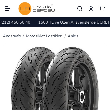
12) 450 60 40
1500 TL ve Üzeri Alışverişlerde ÜCRETSİ
Anasayfa
Motosiklet Lastikleri
Anlas