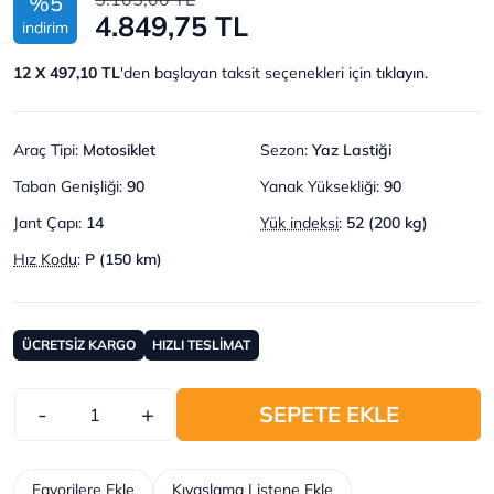
%5
4.849,75 TL
indirim
12 X 497,10 TL
'den başlayan taksit seçenekleri için
tıklayın.
Araç Tipi
:
Motosiklet
Sezon
:
Yaz Lastiği
Taban Genişliği
:
90
Yanak Yüksekliği
:
90
Jant Çapı
:
14
Yük indeksi
:
52 (200 kg)
Hız Kodu
:
P (150 km)
ÜCRETSİZ KARGO
HIZLI TESLİMAT
-
+
SEPETE EKLE
Favorilere Ekle
Kıyaslama Listene Ekle