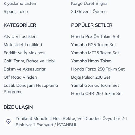
Kıyaslama Listem
Kargo Ücret Bilgisi
Sipariş Takip
3d Güvenli Ödeme
KATEGORİLER
POPÜLER SETLER
Atv Utv Lastikleri
Honda Pcx Ön Takım Set
Motosiklet Lastikleri
Yamaha R25 Takım Set
Forklift ve İş Makinası
Yamaha MT25 Takım Set
Golf, Tarım, Bahçe ve Hobi
Yamaha Nmax Takım
Bakım ve Aksesuarlar
Honda Forza 250 Takım Set
Off Road Vinçleri
Bajaj Pulsar 200 Set
Lastik Dönüşüm Hesaplama
Yamaha Xmax Takım Set
Programı
Honda CBR 250 Takım Set
BİZE ULAŞIN
Yenikent Mahallesi Hacı Bektaş Veli Caddesi Özyurtlar 2-I
Blok No: 1 Esenyurt / İSTANBUL