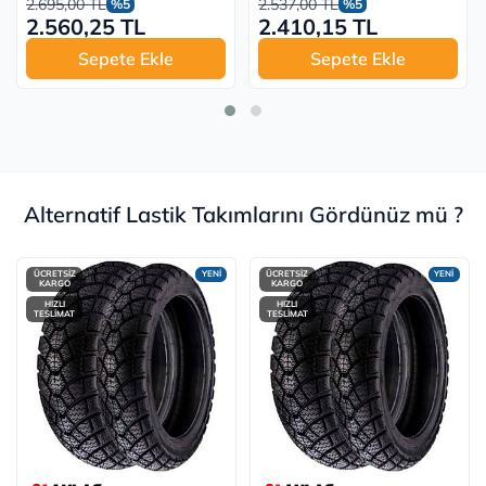
2.695,00 TL
2.537,00 TL
%5
%5
2.560,25 TL
2.410,15 TL
Sepete Ekle
Sepete Ekle
Alternatif Lastik Takımlarını Gördünüz mü ?
ÜCRETSİZ
YENİ
ÜCRETSİZ
YENİ
KARGO
KARGO
HIZLI
HIZLI
TESLİMAT
TESLİMAT