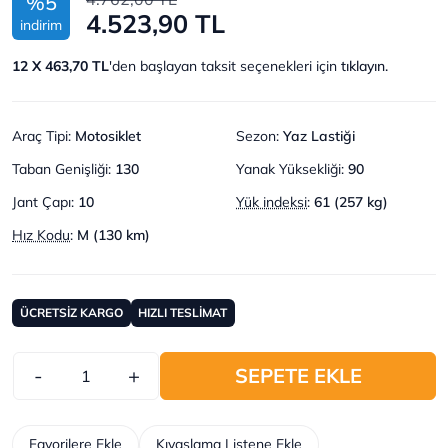
%5
4.523,90 TL
indirim
12 X 463,70 TL
'den başlayan taksit seçenekleri için
tıklayın.
Araç Tipi
:
Motosiklet
Sezon
:
Yaz Lastiği
Taban Genişliği
:
130
Yanak Yüksekliği
:
90
Jant Çapı
:
10
Yük indeksi
:
61 (257 kg)
Hız Kodu
:
M (130 km)
ÜCRETSİZ KARGO
HIZLI TESLİMAT
-
+
SEPETE EKLE
Favorilere Ekle
Kıyaslama Listene Ekle