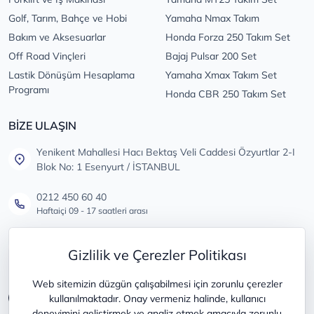
Golf, Tarım, Bahçe ve Hobi
Yamaha Nmax Takım
Bakım ve Aksesuarlar
Honda Forza 250 Takım Set
Off Road Vinçleri
Bajaj Pulsar 200 Set
Lastik Dönüşüm Hesaplama
Yamaha Xmax Takım Set
Programı
Honda CBR 250 Takım Set
BİZE ULAŞIN
Yenikent Mahallesi Hacı Bektaş Veli Caddesi Özyurtlar 2-I
Blok No: 1 Esenyurt / İSTANBUL
0212 450 60 40
Haftaiçi 09 - 17 saatleri arası
info@lastikdeposu.com.tr
Gizlilik ve Çerezler Politikası
Tüm öneri ve şikayetleriniz için
Web sitemizin düzgün çalışabilmesi için zorunlu çerezler
kullanılmaktadır. Onay vermeniz halinde, kullanıcı
deneyimini geliştirmek ve analiz etmek amacıyla zorunlu