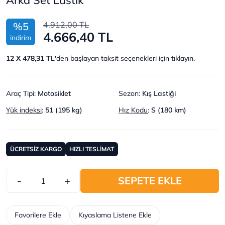
4.912,00 TL
%5
4.666,40 TL
indirim
12 X 478,31 TL
'den başlayan taksit seçenekleri için
tıklayın.
Araç Tipi
:
Motosiklet
Sezon
:
Kış Lastiği
Yük indeksi
:
51 (195 kg)
Hız Kodu
:
S (180 km)
ÜCRETSİZ KARGO
HIZLI TESLİMAT
-
+
SEPETE EKLE
Favorilere Ekle
Kıyaslama Listene Ekle