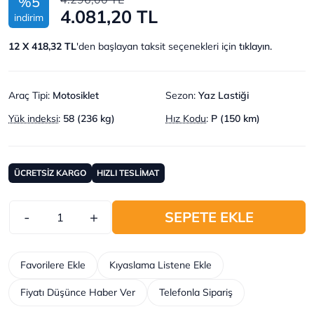
%5
4.081,20 TL
indirim
12 X 418,32 TL
'den başlayan taksit seçenekleri için
tıklayın.
Araç Tipi
:
Motosiklet
Sezon
:
Yaz Lastiği
Yük indeksi
:
58 (236 kg)
Hız Kodu
:
P (150 km)
ÜCRETSİZ KARGO
HIZLI TESLİMAT
-
+
SEPETE EKLE
Favorilere Ekle
Kıyaslama Listene Ekle
Fiyatı Düşünce Haber Ver
Telefonla Sipariş