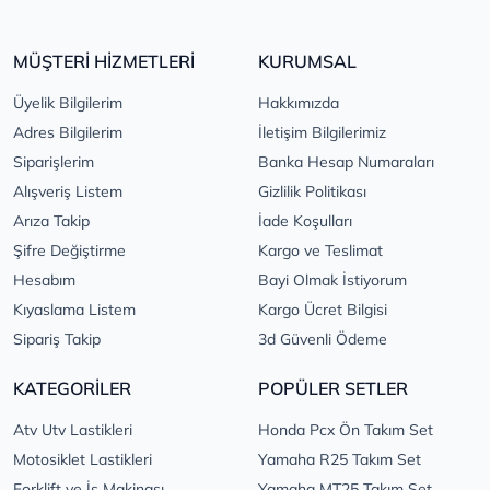
MÜŞTERİ HİZMETLERİ
KURUMSAL
Üyelik Bilgilerim
Hakkımızda
Adres Bilgilerim
İletişim Bilgilerimiz
Siparişlerim
Banka Hesap Numaraları
Alışveriş Listem
Gizlilik Politikası
Arıza Takip
İade Koşulları
Şifre Değiştirme
Kargo ve Teslimat
Hesabım
Bayi Olmak İstiyorum
Kıyaslama Listem
Kargo Ücret Bilgisi
Sipariş Takip
3d Güvenli Ödeme
KATEGORİLER
POPÜLER SETLER
Atv Utv Lastikleri
Honda Pcx Ön Takım Set
Motosiklet Lastikleri
Yamaha R25 Takım Set
Forklift ve İş Makinası
Yamaha MT25 Takım Set