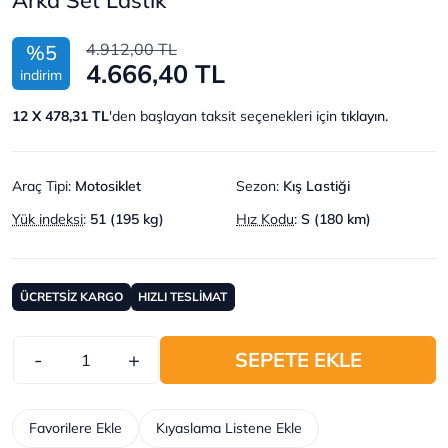
4.912,00 TL
%5
4.666,40 TL
indirim
12 X 478,31 TL
'den başlayan taksit seçenekleri için
tıklayın.
Araç Tipi
:
Motosiklet
Sezon
:
Kış Lastiği
Yük indeksi
:
51 (195 kg)
Hız Kodu
:
S (180 km)
ÜCRETSİZ KARGO
HIZLI TESLİMAT
-
+
SEPETE EKLE
Favorilere Ekle
Kıyaslama Listene Ekle