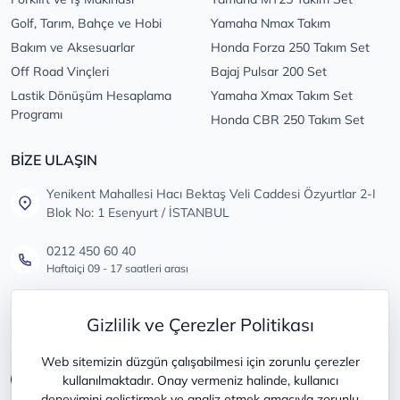
Golf, Tarım, Bahçe ve Hobi
Yamaha Nmax Takım
Bakım ve Aksesuarlar
Honda Forza 250 Takım Set
Off Road Vinçleri
Bajaj Pulsar 200 Set
Lastik Dönüşüm Hesaplama
Yamaha Xmax Takım Set
Programı
Honda CBR 250 Takım Set
BİZE ULAŞIN
Yenikent Mahallesi Hacı Bektaş Veli Caddesi Özyurtlar 2-I
Blok No: 1 Esenyurt / İSTANBUL
0212 450 60 40
Haftaiçi 09 - 17 saatleri arası
info@lastikdeposu.com.tr
Gizlilik ve Çerezler Politikası
Tüm öneri ve şikayetleriniz için
Web sitemizin düzgün çalışabilmesi için zorunlu çerezler
kullanılmaktadır. Onay vermeniz halinde, kullanıcı
deneyimini geliştirmek ve analiz etmek amacıyla zorunlu