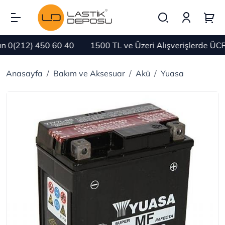
0(212) 450 60 40
1500 TL ve Üzeri Alışverişlerde ÜCRE
Anasayfa
Bakım ve Aksesuar
Akü
Yuasa