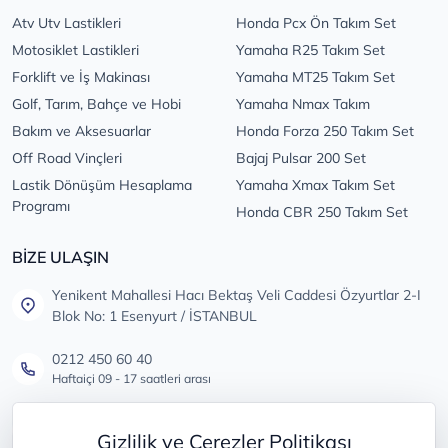
Atv Utv Lastikleri
Honda Pcx Ön Takım Set
Motosiklet Lastikleri
Yamaha R25 Takım Set
Forklift ve İş Makinası
Yamaha MT25 Takım Set
Golf, Tarım, Bahçe ve Hobi
Yamaha Nmax Takım
Bakım ve Aksesuarlar
Honda Forza 250 Takım Set
Off Road Vinçleri
Bajaj Pulsar 200 Set
Lastik Dönüşüm Hesaplama
Yamaha Xmax Takım Set
Programı
Honda CBR 250 Takım Set
BİZE ULAŞIN
Yenikent Mahallesi Hacı Bektaş Veli Caddesi Özyurtlar 2-I
Blok No: 1 Esenyurt / İSTANBUL
0212 450 60 40
Haftaiçi 09 - 17 saatleri arası
info@lastikdeposu.com.tr
Gizlilik ve Çerezler Politikası
Tüm öneri ve şikayetleriniz için