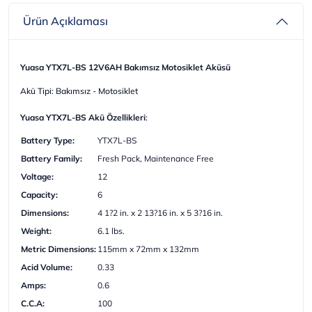
Ürün Açıklaması
Yuasa YTX7L-BS 12V6AH Bakımsız Motosiklet Aküsü
Akü Tipi: Bakımsız - Motosiklet
Yuasa YTX7L-BS Akü Özellikleri
:
Battery Type:
YTX7L-BS
Battery Family:
Fresh Pack, Maintenance Free
Voltage:
12
Capacity:
6
Dimensions:
4 1?2 in. x 2 13?16 in. x 5 3?16 in.
Weight:
6.1 lbs.
Metric Dimensions:
115mm x 72mm x 132mm
Acid Volume:
0.33
Amps:
0.6
C.C.A:
100