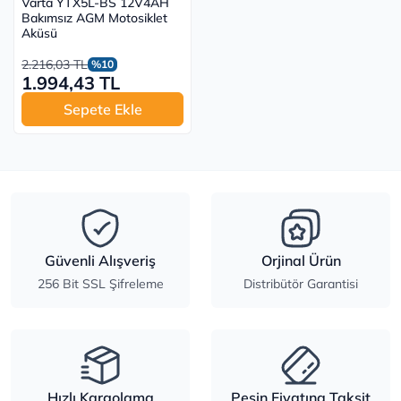
Varta YTX5L-BS 12V4AH
Bakımsız AGM Motosiklet
Aküsü
2.216,03 TL
%10
1.994,43 TL
Sepete Ekle
Güvenli Alışveriş
Orjinal Ürün
256 Bit SSL Şifreleme
Distribütör Garantisi
Hızlı Kargolama
Peşin Fiyatına Taksit