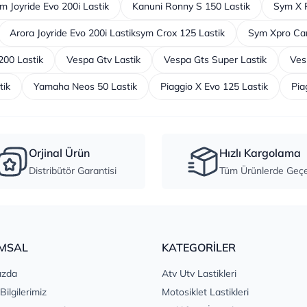
m Joyride Evo 200i Lastik
Kanuni Ronny S 150 Lastik
Sym X P
Arora Joyride Evo 200i Lastiksym Crox 125 Lastik
Sym Xpro Car
00 Lastik
Vespa Gtv Lastik
Vespa Gts Super Lastik
Ves
tik
Yamaha Neos 50 Lastik
Piaggio X Evo 125 Lastik
Pia
Orjinal Ürün
Hızlı Kargolama
Distribütör Garantisi
Tüm Ürünlerde Geçer
MSAL
KATEGORİLER
ızda
Atv Utv Lastikleri
 Bilgilerimiz
Motosiklet Lastikleri