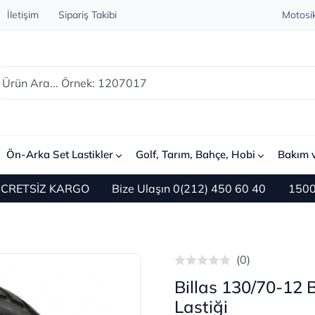
İletişim
Sipariş Takibi
Motosik
Ön-Arka Set Lastikler
Golf, Tarım, Bahçe, Hobi
Bakım 
ETSİZ KARGO
Bize Ulaşın 0(212) 450 60 40
1500 TL ve
(0)
Billas 130/70-12 
Lastiği