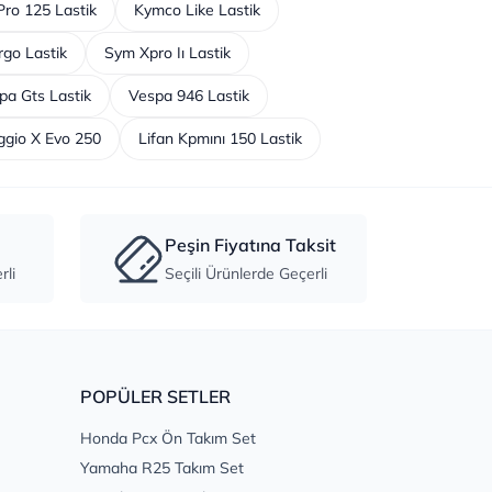
ro 125 Lastik
Kymco Like Lastik
go Lastik
Sym Xpro Iı Lastik
pa Gts Lastik
Vespa 946 Lastik
ggio X Evo 250
Lifan Kpmını 150 Lastik
Peşin Fiyatına Taksit
li
Seçili Ürünlerde Geçerli
POPÜLER SETLER
Honda Pcx Ön Takım Set
Yamaha R25 Takım Set