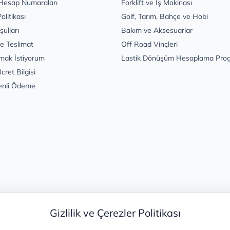
Hesap Numaraları
Forklift ve İş Makinası
Politikası
Golf, Tarım, Bahçe ve Hobi
şulları
Bakım ve Aksesuarlar
e Teslimat
Off Road Vinçleri
mak İstiyorum
Lastik Dönüşüm Hesaplama Pro
cret Bilgisi
enli Ödeme
Gizlilik ve Çerezler Politikası