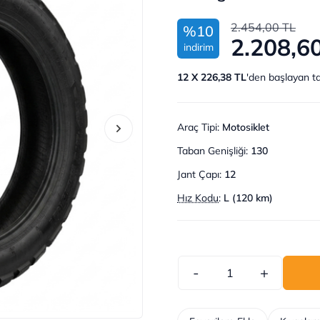
2.454,00 TL
%10
2.208,6
indirim
12 X 226,38 TL
'den başlayan ta
Araç Tipi
:
Motosiklet
Taban Genişliği
:
130
Jant Çapı
:
12
Hız Kodu
:
L (120 km)
-
+