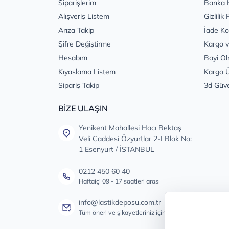
Siparişlerim
Banka 
Alışveriş Listem
Gizlilik 
Arıza Takip
İade Ko
Şifre Değiştirme
Kargo v
Hesabım
Bayi Ol
Kıyaslama Listem
Kargo Ü
Sipariş Takip
3d Güv
BİZE ULAŞIN
Yenikent Mahallesi Hacı Bektaş
Veli Caddesi Özyurtlar 2-I Blok No:
1 Esenyurt / İSTANBUL
0212 450 60 40
Haftaiçi 09 - 17 saatleri arası
info@lastikdeposu.com.tr
Tüm öneri ve şikayetleriniz için