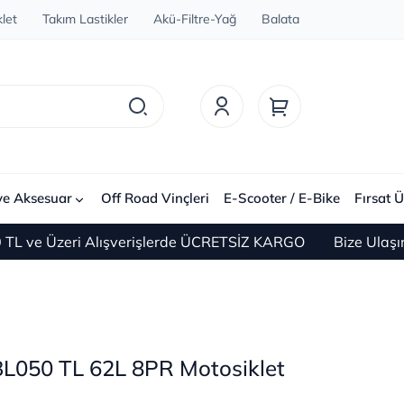
let
Takım Lastikler
Akü-Filtre-Yağ
Balata
ve Aksesuar
Off Road Vinçleri
E-Scooter / E-Bike
Fırsat Ü
 Üzeri Alışverişlerde ÜCRETSİZ KARGO
Bize Ulaşın 0(2
BL050 TL 62L 8PR Motosiklet