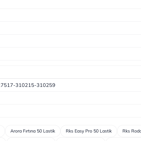
27517-310215-310259
Arora Fırtına 50 Lastik
Rks Easy Pro 50 Lastik
Rks Rodo