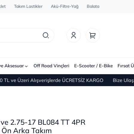
let
Takım Lastikler
Akü-Filtre-Yağ
Balata
ve Aksesuar
Off Road Vinçleri
E-Scooter / E-Bike
Fırsat Ü
e Üzeri Alışverişlerde ÜCRETSİZ KARGO
Bize Ulaşın 0(
7 ve 2.75-17 BL084 TT 4PR
i Ön Arka Takım