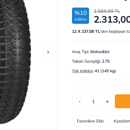
2.569,99 TL
%10
2.313,0
indirim
12 X 237,08 TL
'den başlayan ta
Araç Tipi
:
Motosiklet
Taban Genişliği
:
2.75
Yük indeksi
:
41 (145 kg)
-
+
Favorilere Ekle
Kıyaslam