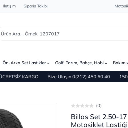
İletişim
Sipariş Takibi
Motosik
Ön-Arka Set Lastikler
Golf, Tarım, Bahçe, Hobi
Bakım 
RETSİZ KARGO
Bize Ulaşın 0(212) 450 60 40
1500 TL v
(0)
Billas Set 2.50-1
Motosiklet Lastiğ