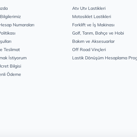
ızda
Atv Utv Lastikleri
 Bilgilerimiz
Motosiklet Lastikleri
Hesap Numaraları
Forklift ve İş Makinası
Politikası
Golf, Tarım, Bahçe ve Hobi
şulları
Bakım ve Aksesuarlar
e Teslimat
Off Road Vinçleri
mak İstiyorum
Lastik Dönüşüm Hesaplama Pro
cret Bilgisi
enli Ödeme