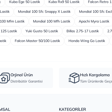
k
Kuba Ege 50 Lastik
Kuba Rx9 50 Lastik
Falcon Retro 11
Lastik
Mondial 100 Sfc Snappy X Lastik
Mondial 100 Sfc Excl
 100 Mfm Lastik
Mondial 100 Mfh Lastik
Apachi Myra Lastik
125 Lastik
Yuki Gusto 50 Lastik
Billas 2.75-17 Lastik
2.
stik
Falcon Master 50/100 Lastik
Honda Wing Go Lastik
Orjinal Ürün
Hızlı Kargolama
Distribütör Garantisi
Tüm Ürünlerde Geçer
MSAL
KATEGORİLER