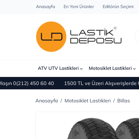
Anasayfa
En Yeni Ürünler
Editörün Seçimi
ATV UTV Lastikleri
Motosiklet Lastikleri
 0(212) 450 60 40
1500 TL ve Üzeri Alışverişlerde ÜC
Anasayfa
Motosiklet Lastikleri
Billas