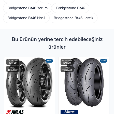
Bridgestone Bt46 Yorum
Bridgestone Bt46
Bridgestone Bt46 Nasıl
Bridgestone Bt46 Lastik
Bu ürünün yerine tercih edebileceğiniz
ürünler
ÜCRETSİZ
YENİ
ÜCRETSİZ
YENİ
KARGO
KARGO
HIZLI
HIZLI
TESLİMAT
TESLİMAT