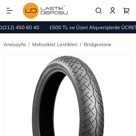
212) 450 60 40
1500 TL ve Üzeri Alışverişlerde ÜCRET
Anasayfa
Motosiklet Lastikleri
Bridgestone