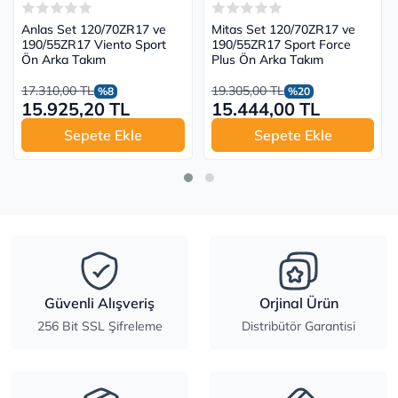
Anlas Set 120/70ZR17 ve
Mitas Set 120/70ZR17 ve
190/55ZR17 Viento Sport
190/55ZR17 Sport Force
Ön Arka Takım
Plus Ön Arka Takım
17.310,00 TL
19.305,00 TL
%8
%20
15.925,20 TL
15.444,00 TL
Sepete Ekle
Sepete Ekle
Güvenli Alışveriş
Orjinal Ürün
256 Bit SSL Şifreleme
Distribütör Garantisi