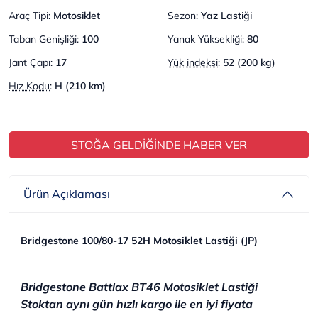
Araç Tipi
:
Motosiklet
Sezon
:
Yaz Lastiği
Taban Genişliği
:
100
Yanak Yüksekliği
:
80
Jant Çapı
:
17
Yük indeksi
:
52 (200 kg)
Hız Kodu
:
H (210 km)
STOĞA GELDİĞİNDE HABER VER
Ürün Açıklaması
Bridgestone 100/80-17 52H Motosiklet Lastiği (JP)
Bridgestone Battlax BT46 Motosiklet Lastiği
Stoktan aynı gün hızlı kargo ile en iyi fiyata