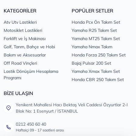
KATEGORİLER
POPÜLER SETLER
Atv Utv Lastikleri
Honda Pcx Ön Takım Set
Motosiklet Lastikleri
Yamaha R25 Takım Set
Forklift ve İş Makinası
Yamaha MT25 Takım Set
Golf, Tarım, Bahçe ve Hobi
Yamaha Nmax Takım
Bakım ve Aksesuarlar
Honda Forza 250 Takım Set
Off Road Vinçleri
Bajaj Pulsar 200 Set
Lastik Dönüşüm Hesaplama
Yamaha Xmax Takım Set
Programı
Honda CBR 250 Takım Set
BİZE ULAŞIN
Yenikent Mahallesi Hacı Bektaş Veli Caddesi Özyurtlar 2-I
Blok No: 1 Esenyurt / İSTANBUL
0212 450 60 40
Haftaiçi 09 - 17 saatleri arası