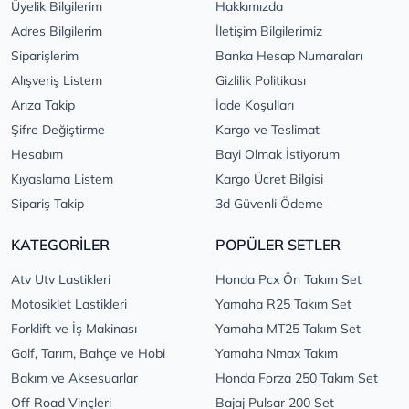
Üyelik Bilgilerim
Hakkımızda
Adres Bilgilerim
İletişim Bilgilerimiz
Siparişlerim
Banka Hesap Numaraları
Alışveriş Listem
Gizlilik Politikası
Arıza Takip
İade Koşulları
Şifre Değiştirme
Kargo ve Teslimat
Hesabım
Bayi Olmak İstiyorum
Kıyaslama Listem
Kargo Ücret Bilgisi
Sipariş Takip
3d Güvenli Ödeme
KATEGORİLER
POPÜLER SETLER
Atv Utv Lastikleri
Honda Pcx Ön Takım Set
Motosiklet Lastikleri
Yamaha R25 Takım Set
Forklift ve İş Makinası
Yamaha MT25 Takım Set
Golf, Tarım, Bahçe ve Hobi
Yamaha Nmax Takım
Bakım ve Aksesuarlar
Honda Forza 250 Takım Set
Off Road Vinçleri
Bajaj Pulsar 200 Set