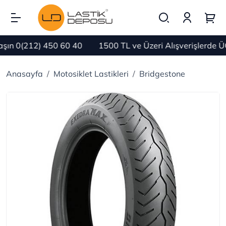
ın 0(212) 450 60 40
1500 TL ve Üzeri Alışverişlerde Ü
Anasayfa
Motosiklet Lastikleri
Bridgestone