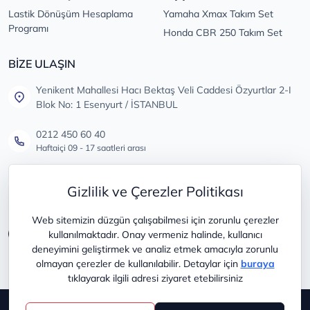
Lastik Dönüşüm Hesaplama
Yamaha Xmax Takım Set
Programı
Honda CBR 250 Takım Set
BİZE ULAŞIN
Yenikent Mahallesi Hacı Bektaş Veli Caddesi Özyurtlar 2-I
Blok No: 1 Esenyurt / İSTANBUL
0212 450 60 40
Haftaiçi 09 - 17 saatleri arası
info@lastikdeposu.com.tr
Gizlilik ve Çerezler Politikası
Tüm öneri ve şikayetleriniz için
Web sitemizin düzgün çalışabilmesi için zorunlu çerezler
kullanılmaktadır. Onay vermeniz halinde, kullanıcı
deneyimini geliştirmek ve analiz etmek amacıyla zorunlu
olmayan çerezler de kullanılabilir. Detaylar için
buraya
tıklayarak ilgili adresi ziyaret etebilirsiniz
Copyright © 2025
lastikdeposu