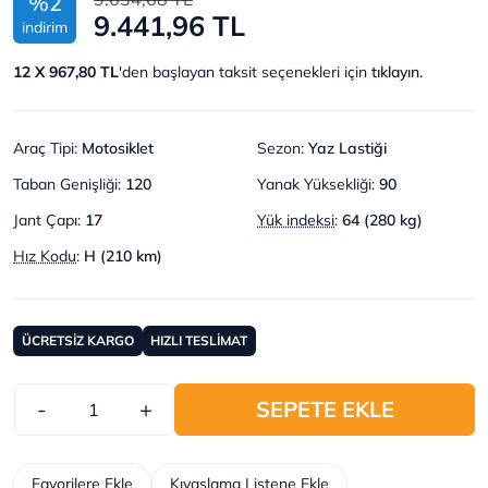
%2
9.441,96 TL
indirim
12 X 967,80 TL
'den başlayan taksit seçenekleri için
tıklayın.
Araç Tipi
:
Motosiklet
Sezon
:
Yaz Lastiği
Taban Genişliği
:
120
Yanak Yüksekliği
:
90
Jant Çapı
:
17
Yük indeksi
:
64 (280 kg)
Hız Kodu
:
H (210 km)
ÜCRETSİZ KARGO
HIZLI TESLİMAT
-
+
SEPETE EKLE
Favorilere Ekle
Kıyaslama Listene Ekle