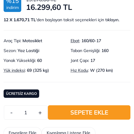
%15
16.299,60 TL
indirim
12 X 1.670,71 TL
'den başlayan taksit seçenekleri için
tıklayın.
Araç Tipi
:
Motosiklet
Ebat
:
160/60-17
Sezon
:
Yaz Lastiği
Taban Genişliği
:
160
Yanak Yüksekliği
:
60
Jant Çapı
:
17
Yük indeksi
:
69 (325 kg)
Hız Kodu
:
W (270 km)
ÜCRETSİZ KARGO
-
+
SEPETE EKLE
Favorilere Ekle
Kıyaslama Listene Ekle