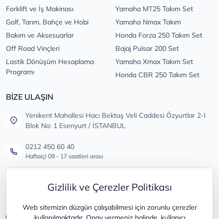
Forklift ve İş Makinası
Yamaha MT25 Takım Set
Golf, Tarım, Bahçe ve Hobi
Yamaha Nmax Takım
Bakım ve Aksesuarlar
Honda Forza 250 Takım Set
Off Road Vinçleri
Bajaj Pulsar 200 Set
Lastik Dönüşüm Hesaplama
Yamaha Xmax Takım Set
Programı
Honda CBR 250 Takım Set
BİZE ULAŞIN
Yenikent Mahallesi Hacı Bektaş Veli Caddesi Özyurtlar 2-I
Blok No: 1 Esenyurt / İSTANBUL
0212 450 60 40
Haftaiçi 09 - 17 saatleri arası
info@lastikdeposu.com.tr
Gizlilik ve Çerezler Politikası
Tüm öneri ve şikayetleriniz için
Web sitemizin düzgün çalışabilmesi için zorunlu çerezler
kullanılmaktadır. Onay vermeniz halinde, kullanıcı