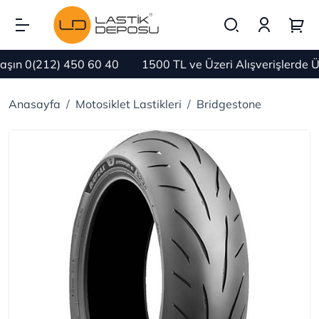
ın 0(212) 450 60 40
1500 TL ve Üzeri Alışverişlerde Ü
Anasayfa
Motosiklet Lastikleri
Bridgestone