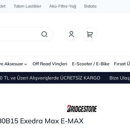
let
Takım Lastikler
Akü-Filtre-Yağ
Balata
ve Aksesuar
Off Road Vinçleri
E-Scooter / E-Bike
Fırsat Ü
e Üzeri Alışverişlerde ÜCRETSİZ KARGO
Bize Ulaşın 0(
/80B15 Exedra Max E-MAX