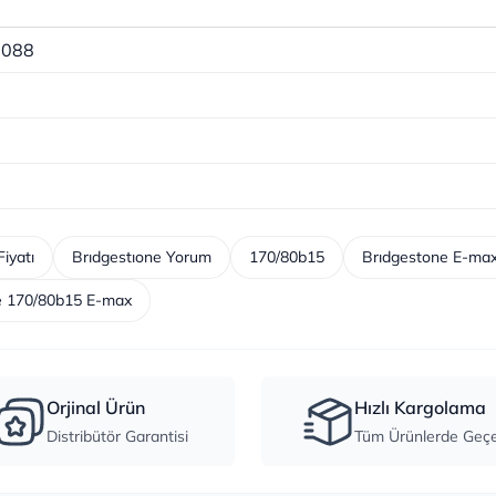
6088
iyatı
Brıdgestıone Yorum
170/80b15
Brıdgestone E-ma
 170/80b15 E-max
Orjinal Ürün
Hızlı Kargolama
Distribütör Garantisi
Tüm Ürünlerde Geçer