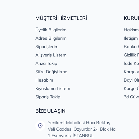
MÜŞTERİ HİZMETLERİ
KURU
Üyelik Bilgilerim
Hakkım
Adres Bilgilerim
İletişim
Siparişlerim
Banka 
Alışveriş Listem
Gizlilik 
Arıza Takip
İade Ko
Şifre Değiştirme
Kargo v
Hesabım
Bayi Ol
Kıyaslama Listem
Kargo Ü
Sipariş Takip
3d Güv
BİZE ULAŞIN
Yenikent Mahallesi Hacı Bektaş
Veli Caddesi Özyurtlar 2-I Blok No:
1 Esenyurt / İSTANBUL