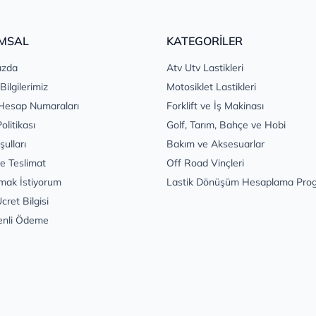
MSAL
KATEGORİLER
ızda
Atv Utv Lastikleri
 Bilgilerimiz
Motosiklet Lastikleri
Hesap Numaraları
Forklift ve İş Makinası
Politikası
Golf, Tarım, Bahçe ve Hobi
şulları
Bakım ve Aksesuarlar
e Teslimat
Off Road Vinçleri
mak İstiyorum
Lastik Dönüşüm Hesaplama Pro
cret Bilgisi
enli Ödeme