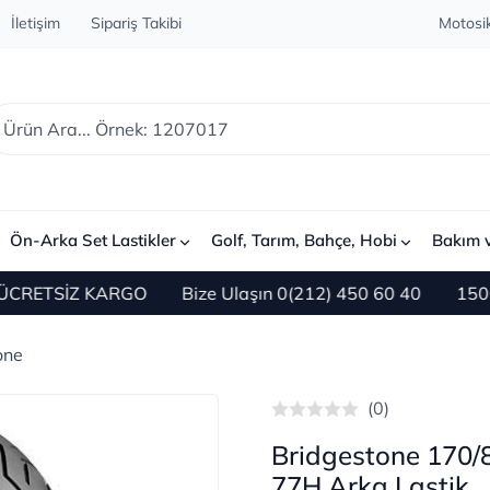
İletişim
Sipariş Takibi
Motosik
Ön-Arka Set Lastikler
Golf, Tarım, Bahçe, Hobi
Bakım 
RETSİZ KARGO
Bize Ulaşın 0(212) 450 60 40
1500 TL v
one
(0)
Bridgestone 170
77H Arka Lastik