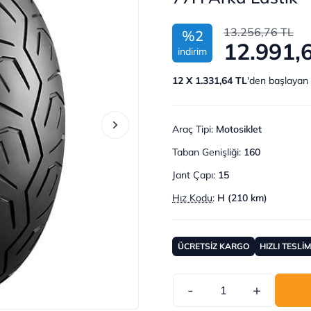
13.256,76 TL
%2
12.991,
indirim
12 X 1.331,64 TL
'den başlayan 
Araç Tipi
:
Motosiklet
Taban Genişliği
:
160
Jant Çapı
:
15
Hız Kodu
:
H (210 km)
ÜCRETSİZ KARGO
HIZLI TESLİ
-
+