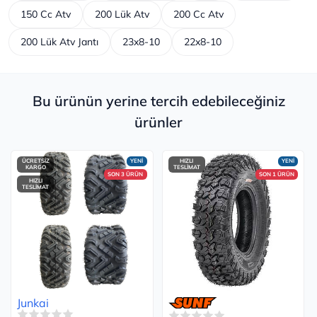
150 Cc Atv
200 Lük Atv
200 Cc Atv
200 Lük Atv Jantı
23x8-10
22x8-10
Bu ürünün yerine tercih edebileceğiniz
ürünler
ÜCRETSİZ
YENİ
HIZLI
YENİ
KARGO
TESLİMAT
SON 3 ÜRÜN
SON 1 ÜRÜN
HIZLI
TESLİMAT
Junkai