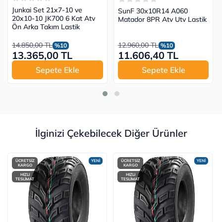
Junkai Set 21x7-10 ve
SunF 30x10R14 A060
20x10-10 JK700 6 Kat Atv
Matador 8PR Atv Utv Lastik
Ön Arka Takım Lastik
14.850,00 TL
12.960,00 TL
%10
%10
13.365,00 TL
11.606,40 TL
Sepete Ekle
Sepete Ekle
İlginizi Çekebilecek Diğer Ürünler
ÜCRETSİZ
YENİ
ÜCRETSİZ
YENİ
KARGO
KARGO
HIZLI
HIZLI
TESLİMAT
TESLİMAT