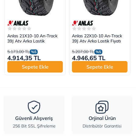
Anlas 21X10-10 An-Track
Anlas 22X10-10 An-Track
39J Atv Arka Lastik
39J Atv Arka Lastik Fiyatı
5.173,00 TL
5.207,00 TL
%5
%5
4.914,35 TL
4.946,65 TL
Sepete Ekle
Sepete Ekle
Güvenli Alışveriş
Orjinal Ürün
256 Bit SSL Şifreleme
Distribütör Garantisi