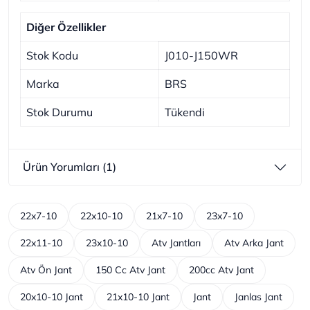
Diğer Özellikler
Stok Kodu
J010-J150WR
Marka
BRS
Stok Durumu
Tükendi
Ürün Yorumları (1)
22x7-10
22x10-10
21x7-10
23x7-10
22x11-10
23x10-10
Atv Jantları
Atv Arka Jant
Atv Ön Jant
150 Cc Atv Jant
200cc Atv Jant
20x10-10 Jant
21x10-10 Jant
Jant
Janlas Jant