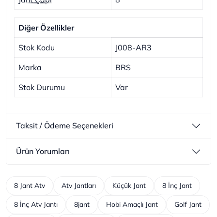
Diğer Özellikler
Stok Kodu
J008-AR3
Marka
BRS
Stok Durumu
Var
Taksit / Ödeme Seçenekleri
Ürün Yorumları
8 Jant Atv
Atv Jantları
Küçük Jant
8 İnç Jant
8 İnç Atv Jantı
8jant
Hobi Amaçlı Jant
Golf Jant