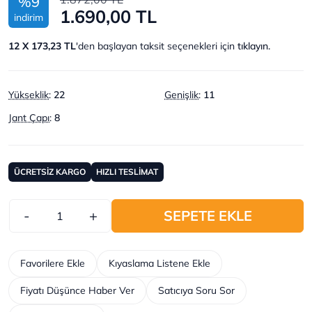
%9
1.690,00 TL
indirim
12 X 173,23 TL
'den başlayan taksit seçenekleri için
tıklayın.
Yükseklik
:
22
Genişlik
:
11
Jant Çapı
:
8
ÜCRETSİZ KARGO
HIZLI TESLİMAT
-
+
SEPETE EKLE
Favorilere Ekle
Kıyaslama Listene Ekle
Fiyatı Düşünce Haber Ver
Satıcıya Soru Sor