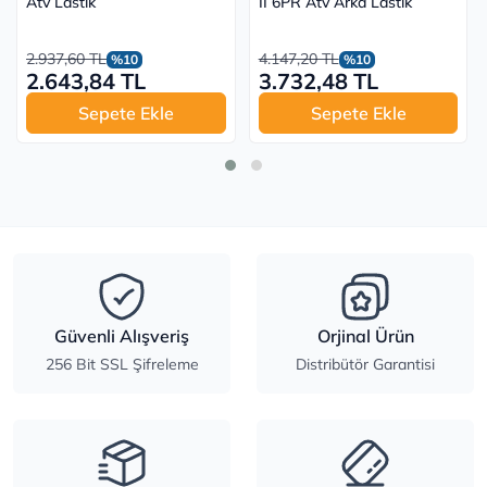
Atv Lastik
II 6PR Atv Arka Lastik
2.937,60 TL
4.147,20 TL
%10
%10
2.643,84 TL
3.732,48 TL
Sepete Ekle
Sepete Ekle
Güvenli Alışveriş
Orjinal Ürün
256 Bit SSL Şifreleme
Distribütör Garantisi