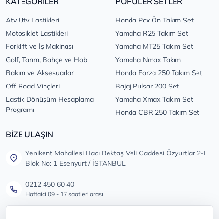
KATEGORİLER
POPÜLER SETLER
Atv Utv Lastikleri
Honda Pcx Ön Takım Set
Motosiklet Lastikleri
Yamaha R25 Takım Set
Forklift ve İş Makinası
Yamaha MT25 Takım Set
Golf, Tarım, Bahçe ve Hobi
Yamaha Nmax Takım
Bakım ve Aksesuarlar
Honda Forza 250 Takım Set
Off Road Vinçleri
Bajaj Pulsar 200 Set
Lastik Dönüşüm Hesaplama
Yamaha Xmax Takım Set
Programı
Honda CBR 250 Takım Set
BİZE ULAŞIN
Yenikent Mahallesi Hacı Bektaş Veli Caddesi Özyurtlar 2-I
Blok No: 1 Esenyurt / İSTANBUL
0212 450 60 40
Haftaiçi 09 - 17 saatleri arası
info@lastikdeposu.com.tr