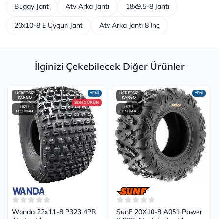
Buggy Jant
Atv Arka Jantı
18x9.5-8 Jantı
20x10-8 E Uygun Jant
Atv Arka Jantı 8 İnç
İlginizi Çekebilecek Diğer Ürünler
ÜCRETSİZ
YENİ
ÜCRETSİZ
YENİ
KARGO
KARGO
SON 1 ÜRÜN
HIZLI
HIZLI
TESLİMAT
TESLİMAT
Wanda 22x11-8 P323 4PR
SunF 20X10-8 A051 Power