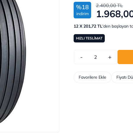
2.400,00 TL
%18
1.968,0
indirim
12 X 201,72 TL
'den başlayan ta
HIZLI TESLİMAT
-
+
Favorilere Ekle
Fiyatı D