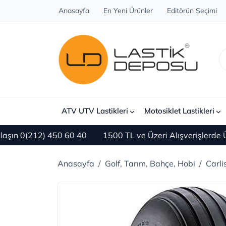
Anasayfa
En Yeni Ürünler
Editörün Seçimi
ATV UTV Lastikleri
Motosiklet Lastikleri
n 0(212) 450 60 40
1500 TL ve Üzeri Alışverişlerde ÜC
Anasayfa
Golf, Tarım, Bahçe, Hobi
Carli