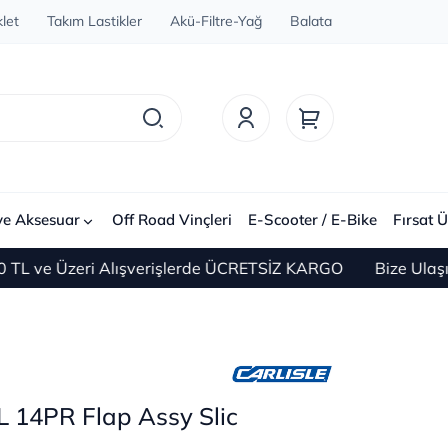
let
Takım Lastikler
Akü-Filtre-Yağ
Balata
ve Aksesuar
Off Road Vinçleri
E-Scooter / E-Bike
Fırsat Ü
ve Üzeri Alışverişlerde ÜCRETSİZ KARGO
Bize Ulaşın 0(
SL 14PR Flap Assy Slic