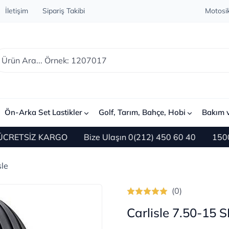
İletişim
Sipariş Takibi
Motosik
Ön-Arka Set Lastikler
Golf, Tarım, Bahçe, Hobi
Bakım 
RETSİZ KARGO
Bize Ulaşın 0(212) 450 60 40
1500 TL 
sle
(0)
Carlisle 7.50-15 