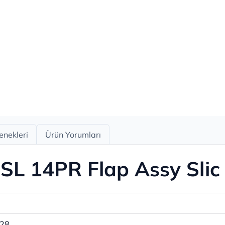
enekleri
Ürün Yorumları
 SL 14PR Flap Assy Slic
28