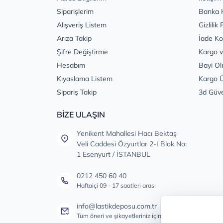
Siparişlerim
Banka 
Alışveriş Listem
Gizlilik 
Arıza Takip
İade Ko
Şifre Değiştirme
Kargo v
Hesabım
Bayi Ol
Kıyaslama Listem
Kargo Ü
Sipariş Takip
3d Güv
BİZE ULAŞIN
Yenikent Mahallesi Hacı Bektaş
Veli Caddesi Özyurtlar 2-I Blok No:
1 Esenyurt / İSTANBUL
0212 450 60 40
Haftaiçi 09 - 17 saatleri arası
info@lastikdeposu.com.tr
Tüm öneri ve şikayetleriniz için