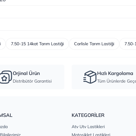
i
7.50-15 14kat Tarım Lastiği
Carlisle Tarım Lastiği
7.50-
Orjinal Ürün
Hızlı Kargolama
Distribütör Garantisi
Tüm Ürünlerde Geçer
MSAL
KATEGORİLER
ızda
Atv Utv Lastikleri
 Bilgilerimiz
Motosiklet Lastikleri