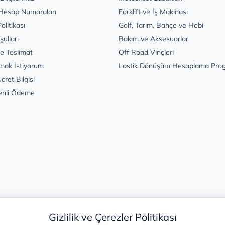
Hesap Numaraları
Forklift ve İş Makinası
Politikası
Golf, Tarım, Bahçe ve Hobi
şulları
Bakım ve Aksesuarlar
e Teslimat
Off Road Vinçleri
mak İstiyorum
Lastik Dönüşüm Hesaplama Pro
cret Bilgisi
enli Ödeme
Gizlilik ve Çerezler Politikası