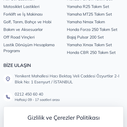
Motosiklet Lastikleri
Yamaha R25 Takım Set
Forklift ve İş Makinası
Yamaha MT25 Takım Set
Golf, Tarım, Bahçe ve Hobi
Yamaha Nmax Takım
Bakım ve Aksesuarlar
Honda Forza 250 Takım Set
Off Road Vinçleri
Bajaj Pulsar 200 Set
Lastik Dönüşüm Hesaplama
Yamaha Xmax Takım Set
Programı
Honda CBR 250 Takım Set
BİZE ULAŞIN
Yenikent Mahallesi Hacı Bektaş Veli Caddesi Özyurtlar 2-I
Blok No: 1 Esenyurt / İSTANBUL
0212 450 60 40
Haftaiçi 09 - 17 saatleri arası
info@lastikdeposu.com.tr
Gizlilik ve Çerezler Politikası
Tüm öneri ve şikayetleriniz için