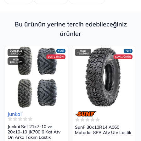
Bu ürünün yerine tercih edebileceğiniz
ürünler
ÜCRETSİZ
YENİ
HIZLI
YENİ
KARGO
TESLİMAT
SON 3 ÜRÜN
SON 1 ÜRÜN
HIZLI
TESLİMAT
Junkai
Junkai Set 21x7-10 ve
SunF 30x10R14 A060
20x10-10 JK700 6 Kat Atv
Matador 8PR Atv Utv Lastik
Ön Arka Takım Lastik