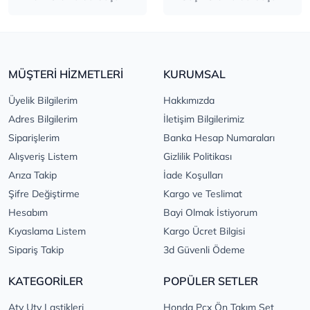
MÜŞTERİ HİZMETLERİ
KURUMSAL
Üyelik Bilgilerim
Hakkımızda
Adres Bilgilerim
İletişim Bilgilerimiz
Siparişlerim
Banka Hesap Numaraları
Alışveriş Listem
Gizlilik Politikası
Arıza Takip
İade Koşulları
Şifre Değiştirme
Kargo ve Teslimat
Hesabım
Bayi Olmak İstiyorum
Kıyaslama Listem
Kargo Ücret Bilgisi
Sipariş Takip
3d Güvenli Ödeme
KATEGORİLER
POPÜLER SETLER
Atv Utv Lastikleri
Honda Pcx Ön Takım Set