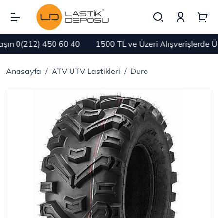
ın 0(212) 450 60 40
1500 TL ve Üzeri Alışverişlerde Ü
Anasayfa
ATV UTV Lastikleri
Duro