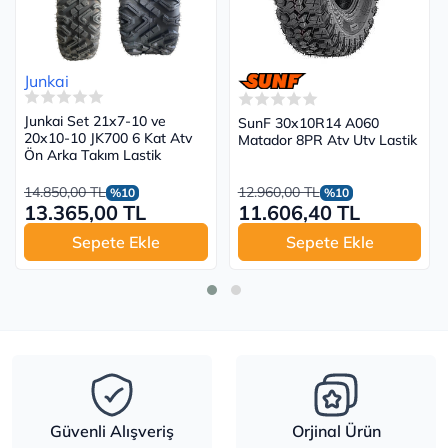
Junkai
Junkai Set 21x7-10 ve
SunF 30x10R14 A060
20x10-10 JK700 6 Kat Atv
Matador 8PR Atv Utv Lastik
Ön Arka Takım Lastik
14.850,00 TL
12.960,00 TL
%10
%10
13.365,00 TL
11.606,40 TL
Sepete Ekle
Sepete Ekle
Güvenli Alışveriş
Orjinal Ürün