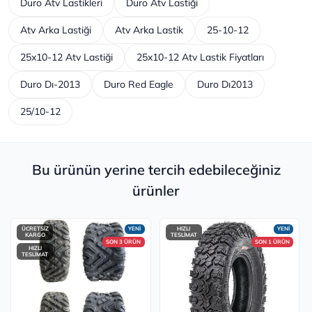
Duro Atv Lastikleri
Duro Atv Lastiği
Atv Arka Lastiği
Atv Arka Lastik
25-10-12
25x10-12 Atv Lastiği
25x10-12 Atv Lastik Fiyatları
Duro Dı-2013
Duro Red Eagle
Duro Dı2013
25/10-12
Bu ürünün yerine tercih edebileceğiniz
ürünler
ÜCRETSİZ
YENİ
HIZLI
YENİ
KARGO
TESLİMAT
SON 3 ÜRÜN
SON 1 ÜRÜN
HIZLI
TESLİMAT