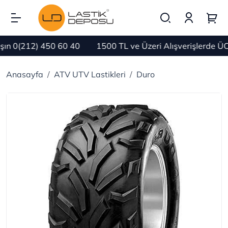
n 0(212) 450 60 40
1500 TL ve Üzeri Alışverişlerde ÜC
Anasayfa
ATV UTV Lastikleri
Duro