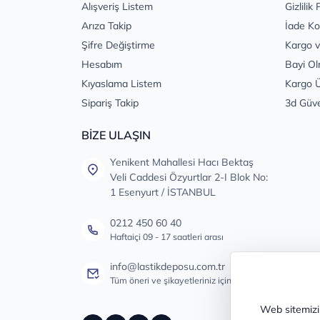
Alışveriş Listem
Gizlilik 
Arıza Takip
İade Ko
Şifre Değiştirme
Kargo v
Hesabım
Bayi Ol
Kıyaslama Listem
Kargo Ü
Sipariş Takip
3d Güv
BİZE ULAŞIN
Yenikent Mahallesi Hacı Bektaş
Veli Caddesi Özyurtlar 2-I Blok No:
1 Esenyurt / İSTANBUL
0212 450 60 40
Haftaiçi 09 - 17 saatleri arası
info@lastikdeposu.com.tr
Tüm öneri ve şikayetleriniz için
Web sitemizin