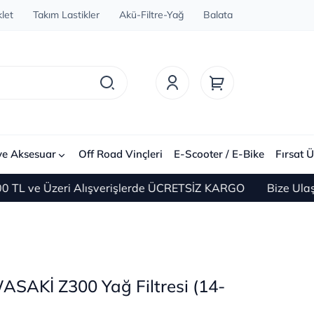
let
Takım Lastikler
Akü-Filtre-Yağ
Balata
ve Aksesuar
Off Road Vinçleri
E-Scooter / E-Bike
Fırsat Ü
ve Üzeri Alışverişlerde ÜCRETSİZ KARGO
Bize Ulaşın 0
ASAKİ Z300 Yağ Filtresi (14-