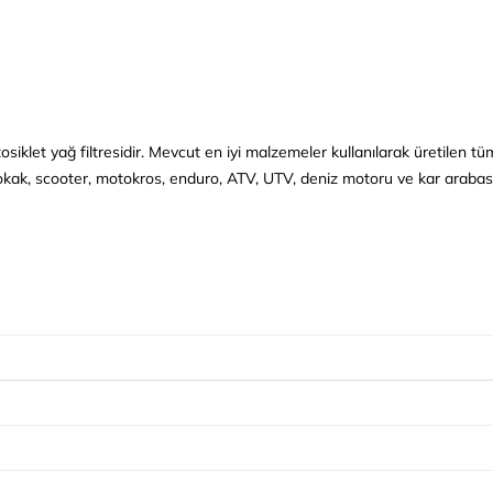
siklet yağ filtresidir.
Mevcut en iyi malzemeler kullanılarak üretilen tüm H
kak, scooter, motokros, enduro, ATV, UTV, deniz motoru ve kar arabası