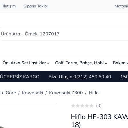
İletişim
Sipariş Takibi
Motosik
Ön-Arka Set Lastikler
Golf, Tarım, Bahçe, Hobi
Bakım 
RETSİZ KARGO
Bize Ulaşın 0(212) 450 60 40
1500 TL 
ete Göre
Kawasaki
Kawasaki Z300
Hiflo
(0)
Hiflo HF-303 KAW
18)