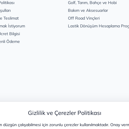
Politikası
Golf, Tarım, Bahçe ve Hobi
şulları
Bakım ve Aksesuarlar
e Teslimat
Off Road Vinçleri
mak İstiyorum
Lastik Dönüşüm Hesaplama Pro
cret Bilgisi
enli Ödeme
Gizlilik ve Çerezler Politikası
 düzgün çalışabilmesi için zorunlu çerezler kullanılmaktadır. Onay ver