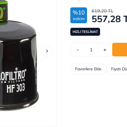
619,20 TL
%10
557,28 
indirim
HIZLI TESLİMAT
-
+
Favorilere Ekle
Fiyatı D