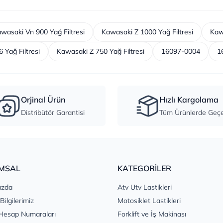
wasaki Vn 900 Yağ Filtresi
Kawasaki Z 1000 Yağ Filtresi
Kawa
 Yağ Filtresi
Kawasaki Z 750 Yağ Filtresi
16097-0004
1
Orjinal Ürün
Hızlı Kargolama
Distribütör Garantisi
Tüm Ürünlerde Geçer
MSAL
KATEGORİLER
ızda
Atv Utv Lastikleri
 Bilgilerimiz
Motosiklet Lastikleri
Hesap Numaraları
Forklift ve İş Makinası