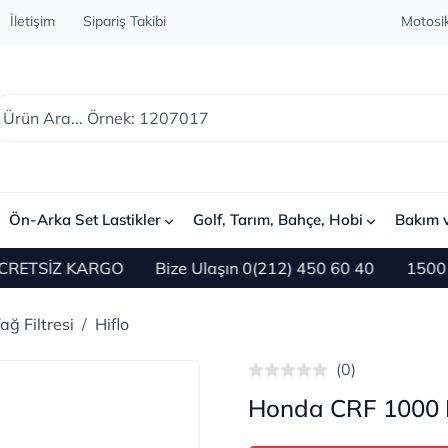
İletişim
Sipariş Takibi
Motosik
Ön-Arka Set Lastikler
Golf, Tarım, Bahçe, Hobi
Bakım 
TSİZ KARGO
Bize Ulaşın 0(212) 450 60 40
1500 TL ve 
ğ Filtresi
Hiflo
(0)
Honda CRF 1000 H