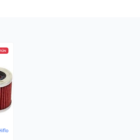
ÜRÜN
iflo