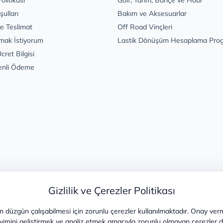
şulları
Bakım ve Aksesuarlar
e Teslimat
Off Road Vinçleri
mak İstiyorum
Lastik Dönüşüm Hesaplama Pro
cret Bilgisi
enli Ödeme
Gizlilik ve Çerezler Politikası
 düzgün çalışabilmesi için zorunlu çerezler kullanılmaktadır. Onay ver
yimini geliştirmek ve analiz etmek amacıyla zorunlu olmayan çerezler de 