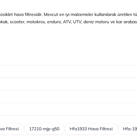
osiklet hava filtresidir.
Mevcut en iyi malzemeler kullanılarak üretilen tüm 
kak, scooter, motokros, enduro, ATV, UTV, deniz motoru ve kar arabası
a Filtresi
17210-mjp-g50
Hfa1933 Hava Filtresi
Hfa-19