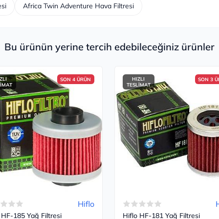
esi
Africa Twin Adventure Hava Filtresi
Bu ürünün yerine tercih edebileceğiniz ürünler
ZLI
HIZLI
SON 4 ÜRÜN
SON 3 
LİMAT
TESLİMAT
Hiflo
H
 HF-185 Yağ Filtresi
Hiflo HF-181 Yağ Filtresi