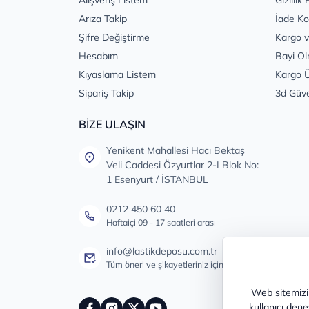
Arıza Takip
İade Ko
Şifre Değiştirme
Kargo v
Hesabım
Bayi Ol
Kıyaslama Listem
Kargo Ü
Sipariş Takip
3d Güv
BİZE ULAŞIN
Yenikent Mahallesi Hacı Bektaş
Veli Caddesi Özyurtlar 2-I Blok No:
1 Esenyurt / İSTANBUL
0212 450 60 40
Haftaiçi 09 - 17 saatleri arası
info@lastikdeposu.com.tr
Tüm öneri ve şikayetleriniz için
Web sitemizin
kullanıcı dene