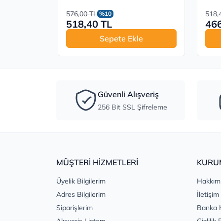
576,00 TL
518,
%10
518,40 TL
466
Sepete Ekle
Güvenli Alışveriş
256 Bit SSL Şifreleme
MÜŞTERİ HİZMETLERİ
KURU
Üyelik Bilgilerim
Hakkım
Adres Bilgilerim
İletişim
Siparişlerim
Banka 
Alışveriş Listem
Gizlilik 