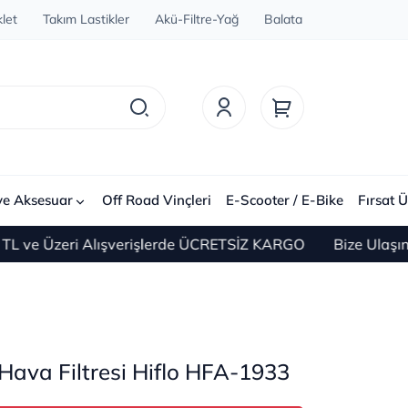
let
Takım Lastikler
Akü-Filtre-Yağ
Balata
ve Aksesuar
Off Road Vinçleri
E-Scooter / E-Bike
Fırsat Ü
Üzeri Alışverişlerde ÜCRETSİZ KARGO
Bize Ulaşın 0(21
ava Filtresi Hiflo HFA-1933