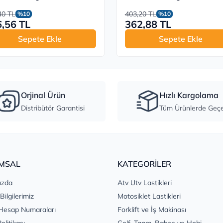
40 TL
403,20 TL
%10
%10
,56 TL
362,88 TL
Sepete Ekle
Sepete Ekle
Orjinal Ürün
Hızlı Kargolama
Distribütör Garantisi
Tüm Ürünlerde Geçer
MSAL
KATEGORİLER
ızda
Atv Utv Lastikleri
 Bilgilerimiz
Motosiklet Lastikleri
Hesap Numaraları
Forklift ve İş Makinası
Politikası
Golf, Tarım, Bahçe ve Hobi