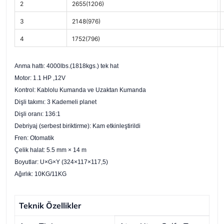
2
2655(1206)
3
2148(976)
4
1752(796)
Anma hattı: 4000lbs.(1818kgs.) tek hat
Motor: 1.1 HP ,12V
Kontrol: Kablolu Kumanda ve Uzaktan Kumanda
Dişli takımı: 3 Kademeli planet
Dişli oranı: 136:1
Debriyaj (serbest biriktirme): Kam etkinleştirildi
Fren: Otomatik
Çelik halat: 5.5 mm × 14 m
Boyutlar: U×G×Y (324×117×117,5)
Ağırlık: 10KG/11KG
Teknik Özellikler