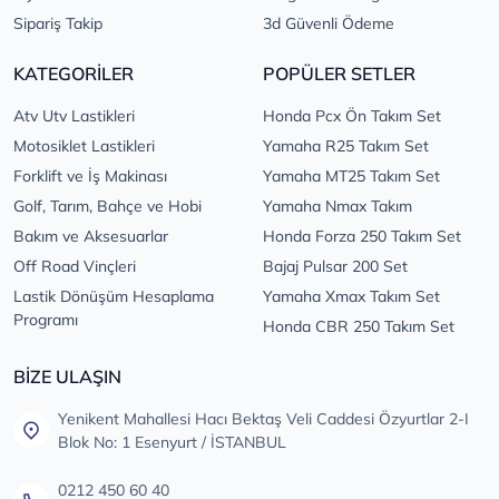
Sipariş Takip
3d Güvenli Ödeme
KATEGORİLER
POPÜLER SETLER
Atv Utv Lastikleri
Honda Pcx Ön Takım Set
Motosiklet Lastikleri
Yamaha R25 Takım Set
Forklift ve İş Makinası
Yamaha MT25 Takım Set
Golf, Tarım, Bahçe ve Hobi
Yamaha Nmax Takım
Bakım ve Aksesuarlar
Honda Forza 250 Takım Set
Off Road Vinçleri
Bajaj Pulsar 200 Set
Lastik Dönüşüm Hesaplama
Yamaha Xmax Takım Set
Programı
Honda CBR 250 Takım Set
BİZE ULAŞIN
Yenikent Mahallesi Hacı Bektaş Veli Caddesi Özyurtlar 2-I
Blok No: 1 Esenyurt / İSTANBUL
0212 450 60 40