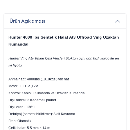
Ürün Açıklaması
Hunter 4000 lbs Sentetik Halat Atv Offroad Vinç Uzaktan
Kumandalı
Hunter Vinç Atv Tekne Çeki Vinçleri Stoktan aynı gün hızlı kargo ile en
iyi fiyata
Anma hattı: 4000lbs.(1818kgs.) tek hat
Motor: 1.1 HP ,12V
Kontrol: Kablolu Kumanda ve Uzaktan Kumanda
Dişli takımı: 3 Kademeli planet
Dişli oranı: 136:1
Debriyaj (serbest biriktirme): Aktif Kavrama
Fren: Otomatik
Çelik halat: 5.5 mm × 14 m