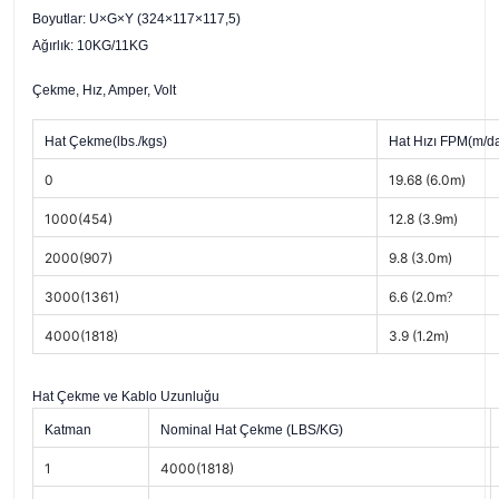
Boyutlar: U×G×Y (324×117×117,5)
Ağırlık: 10KG/11KG
Çekme, Hız, Amper, Volt
Hat Çekme(lbs./kgs)
Hat Hızı FPM(m/d
0
19.68 (6.0m)
1000(454)
12.8 (3.9m)
2000(907)
9.8 (3.0m)
3000(1361)
6.6 (2.0m
?
4000(1818)
3.9 (1.2m)
Hat Çekme ve Kablo Uzunluğu
Katman
Nominal Hat Çekme (LBS/KG)
1
4000(1818)