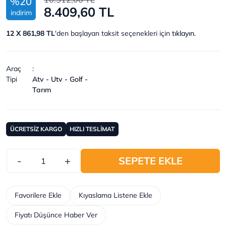
%20
8.409,60 TL
indirim
12 X 861,98 TL
'den başlayan taksit seçenekleri için
tıklayın.
Araç
:
Tipi
Atv - Utv - Golf -
Tarım
ÜCRETSİZ KARGO
HIZLI TESLİMAT
-
+
SEPETE EKLE
Favorilere Ekle
Kıyaslama Listene Ekle
Fiyatı Düşünce Haber Ver