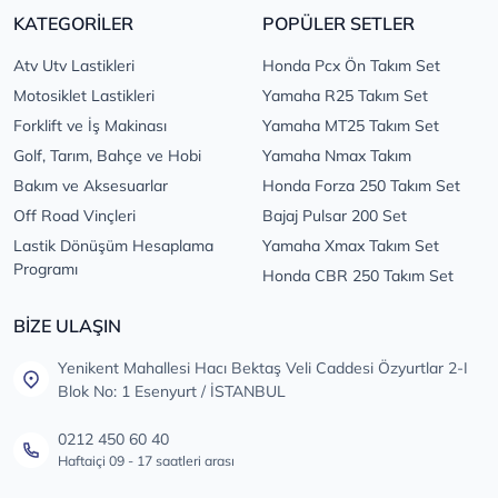
KATEGORİLER
POPÜLER SETLER
Atv Utv Lastikleri
Honda Pcx Ön Takım Set
Motosiklet Lastikleri
Yamaha R25 Takım Set
Forklift ve İş Makinası
Yamaha MT25 Takım Set
Golf, Tarım, Bahçe ve Hobi
Yamaha Nmax Takım
Bakım ve Aksesuarlar
Honda Forza 250 Takım Set
Off Road Vinçleri
Bajaj Pulsar 200 Set
Lastik Dönüşüm Hesaplama
Yamaha Xmax Takım Set
Programı
Honda CBR 250 Takım Set
BİZE ULAŞIN
Yenikent Mahallesi Hacı Bektaş Veli Caddesi Özyurtlar 2-I
Blok No: 1 Esenyurt / İSTANBUL
0212 450 60 40
Haftaiçi 09 - 17 saatleri arası