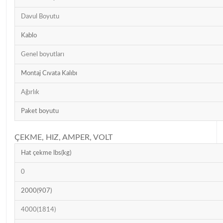
Davul Boyutu
Kablo
Genel boyutları
Montaj Cıvata Kalıbı
Ağırlık
Paket boyutu
ÇEKME, HIZ, AMPER, VOLT
Hat çekme lbs(kg)
0
2000(907)
4000(1814)