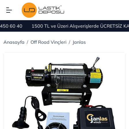
40
1500 TL ve Üzeri Alışverişlerde ÜCRETSİZ KARGO
Anasayfa
Off Road Vinçleri
Janlas