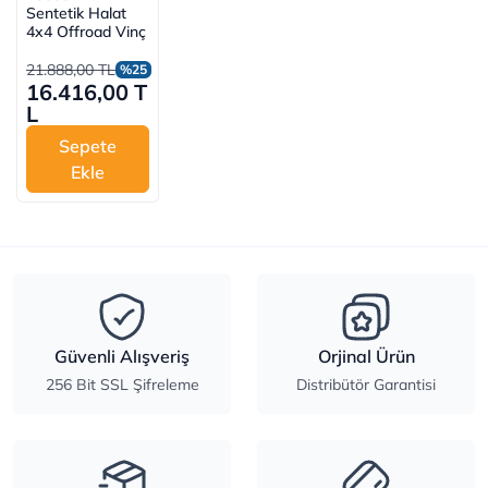
Sentetik Halat
4x4 Offroad Vinç
21.888,00 TL
%25
16.416,00 T
L
Sepete
Ekle
Güvenli Alışveriş
Orjinal Ürün
256 Bit SSL Şifreleme
Distribütör Garantisi