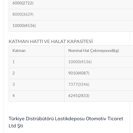
6000(2722)
8000(3629)
10000(4536)
KATMAN HATTI VE HALAT KAPASİTESİ
Katman
Nominal Hat Çekme
pound(kg)
1
10000(4536)
2
9010(4087)
3
7377(3346)
4
6245(2833)
Türkiye Distrübütörü Lastikdeposu Otomotiv Ticaret
Ltd Şti