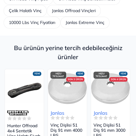
Çelik Halatlı Vinç
Janlas Offroad Vinçleri
10000 Lbs Vinç Fiyatları
Janlas Extreme Vinç
Bu ürünün yerine tercih edebileceğiniz
ürünler
YENİ
HIZLI
YENİ
HIZLI
YENİ
TESLİMAT
TESLİMAT
SON 3 ÜRÜN
SON 4 ÜRÜN
Janlas
Janlas
Vinç Dişlisi 51
Vinç Dişlisi 51
Hunter Offroad
Diş 91 mm 4000
Diş 91 mm 3000
4x4 Sentetik
LBS
LBS
Vinç Halatı Siyah