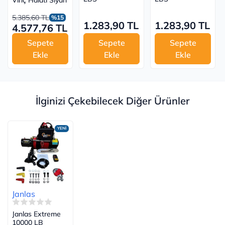
5.385,60 TL
%15
1.283,90 TL
1.283,90 TL
4.577,76 TL
Sepete
Sepete
Sepete
Ekle
Ekle
Ekle
İlginizi Çekebilecek Diğer Ürünler
YENİ
Janlas
Janlas Extreme
10000 LB