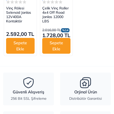
Vinç Rölesi
Çelik Vinç Roller
Selenoid Janlas
4x4 Off Road
12V400A
Janlas 12000
Kontaktör
LBS
2.016,00 TL
%14
2.592,00 TL
1.728,00 TL
Sepete
Sepete
Ekle
Ekle
Güvenli Alışveriş
Orjinal Ürün
256 Bit SSL Şifreleme
Distribütör Garantisi