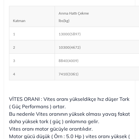
Anma Hattı Çekme
Katman
lbs(kg)
1
13000(5897)
2
10300(4672)
3
8840(4009)
4
7410(3361)
VİTES ORANI : Vites oranı yükseldikçe hız düşer Tork
( Güç Performans ) artar.
Bu nedenle Vites oranının yüksek olması yavaş fakat
daha yüksek tork ( güç ) anlamına gelir.
Vites oranı motor gücüyle orantılıdır.
Motor gücü düşük ( Örn : 5.0 Hp ) vites oranı yüksek (