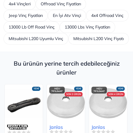
4x4 Vinçleri
Offroad Vinç Fiyatları
Jeep Vinç Fiyatları
En İyi Atv Vinçi
4x4 Offroad Vinç
13000 Lb Off Road Vinç
13000 Lbs Vinç Fiyatları
Mitsubishi L200 Uyumlu Vinç
Mitsubishi L200 Vinç Fiyatı
Bu ürünün yerine tercih edebileceğiniz
ürünler
YENİ
HIZLI
YENİ
HIZLI
YENİ
TESLİMAT
TESLİMAT
SON 3 ÜRÜN
SON 4 ÜRÜN
Janlas
Janlas