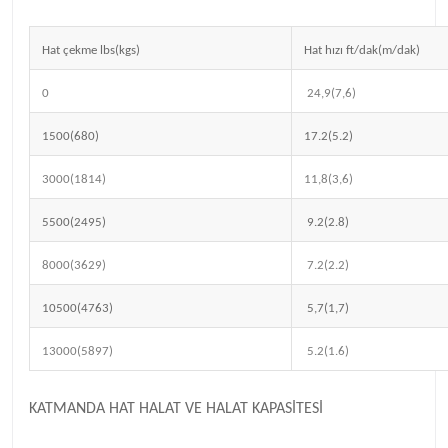
Hat çekme lbs(kgs)
Hat hızı ft/dak(m/dak)
0
24,9(7,6)
1500(680)
17.2(5.2)
3000(1814)
11,8(3,6)
5500(2495)
9.2(2.8)
8000(3629)
7.2(2.2)
10500(4763)
5,7(1,7)
13000(5897)
5.2(1.6)
KATMANDA HAT HALAT VE HALAT KAPASİTESİ