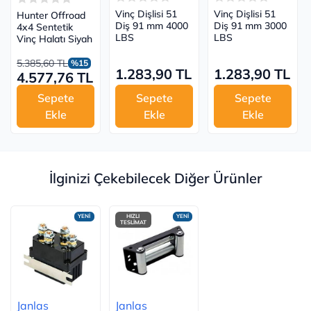
Vinç Dişlisi 51
Vinç Dişlisi 51
Hunter Offroad
Diş 91 mm 4000
Diş 91 mm 3000
4x4 Sentetik
LBS
LBS
Vinç Halatı Siyah
5.385,60 TL
%15
1.283,90 TL
1.283,90 TL
4.577,76 TL
Sepete
Sepete
Sepete
Ekle
Ekle
Ekle
İlginizi Çekebilecek Diğer Ürünler
YENİ
HIZLI
YENİ
TESLİMAT
Janlas
Janlas