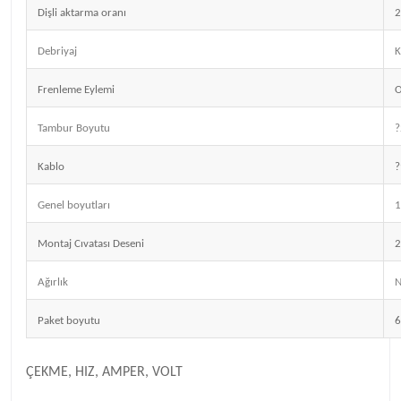
Dişli aktarma oranı
2
Debriyaj
K
Frenleme Eylemi
O
Tambur Boyutu
?
Kablo
Genel boyutları
1
Montaj Cıvatası Deseni
Ağırlık
Paket boyutu
ÇEKME, HIZ, AMPER, VOLT