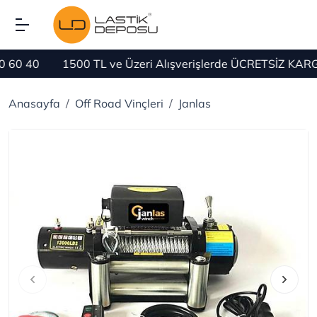
1500 TL ve Üzeri Alışverişlerde ÜCRETSİZ KARGO
Bi
Anasayfa
Off Road Vinçleri
Janlas