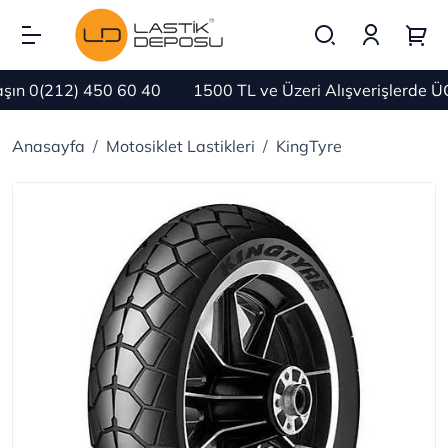
n 0(212) 450 60 40
1500 TL ve Üzeri Alışverişlerde Ü
Anasayfa
Motosiklet Lastikleri
KingTyre