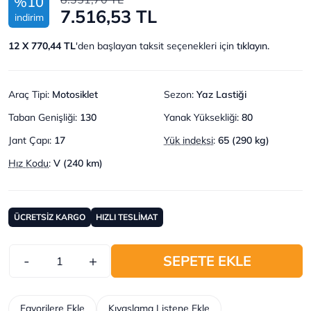
%10
7.516,53 TL
indirim
12 X 770,44 TL
'den başlayan taksit seçenekleri için
tıklayın.
Araç Tipi
:
Motosiklet
Sezon
:
Yaz Lastiği
Taban Genişliği
:
130
Yanak Yüksekliği
:
80
Jant Çapı
:
17
Yük indeksi
:
65 (290 kg)
Hız Kodu
:
V (240 km)
ÜCRETSİZ KARGO
HIZLI TESLİMAT
-
+
SEPETE EKLE
Favorilere Ekle
Kıyaslama Listene Ekle