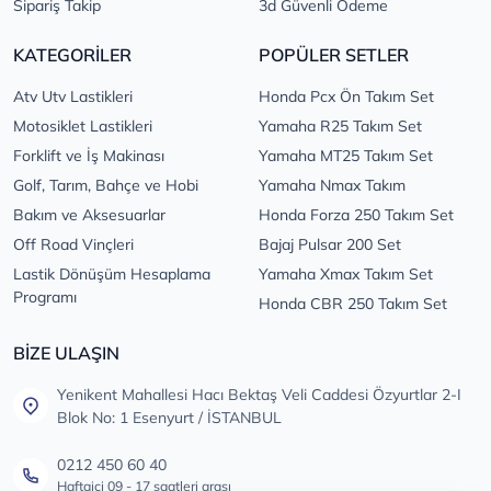
Sipariş Takip
3d Güvenli Ödeme
KATEGORİLER
POPÜLER SETLER
Atv Utv Lastikleri
Honda Pcx Ön Takım Set
Motosiklet Lastikleri
Yamaha R25 Takım Set
Forklift ve İş Makinası
Yamaha MT25 Takım Set
Golf, Tarım, Bahçe ve Hobi
Yamaha Nmax Takım
Bakım ve Aksesuarlar
Honda Forza 250 Takım Set
Off Road Vinçleri
Bajaj Pulsar 200 Set
Lastik Dönüşüm Hesaplama
Yamaha Xmax Takım Set
Programı
Honda CBR 250 Takım Set
BİZE ULAŞIN
Yenikent Mahallesi Hacı Bektaş Veli Caddesi Özyurtlar 2-I
Blok No: 1 Esenyurt / İSTANBUL
0212 450 60 40
Haftaiçi 09 - 17 saatleri arası