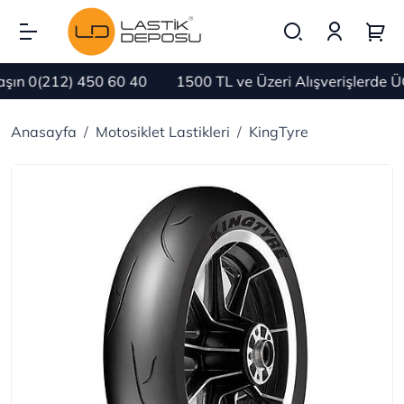
ın 0(212) 450 60 40
1500 TL ve Üzeri Alışverişlerde Ü
Anasayfa
Motosiklet Lastikleri
KingTyre