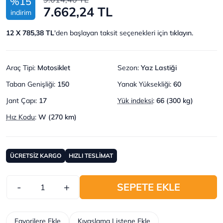
%15
7.662,24 TL
indirim
12 X 785,38 TL
'den başlayan taksit seçenekleri için
tıklayın.
Araç Tipi
:
Motosiklet
Sezon
:
Yaz Lastiği
Taban Genişliği
:
150
Yanak Yüksekliği
:
60
Jant Çapı
:
17
Yük indeksi
:
66 (300 kg)
Hız Kodu
:
W (270 km)
ÜCRETSİZ KARGO
HIZLI TESLİMAT
-
+
SEPETE EKLE
Favorilere Ekle
Kıyaslama Listene Ekle