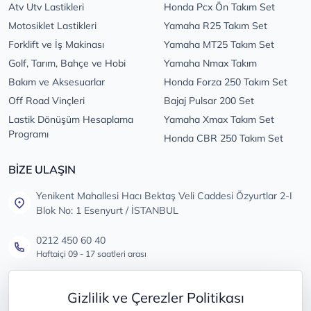
Atv Utv Lastikleri
Honda Pcx Ön Takım Set
Motosiklet Lastikleri
Yamaha R25 Takım Set
Forklift ve İş Makinası
Yamaha MT25 Takım Set
Golf, Tarım, Bahçe ve Hobi
Yamaha Nmax Takım
Bakım ve Aksesuarlar
Honda Forza 250 Takım Set
Off Road Vinçleri
Bajaj Pulsar 200 Set
Lastik Dönüşüm Hesaplama
Yamaha Xmax Takım Set
Programı
Honda CBR 250 Takım Set
BİZE ULAŞIN
Yenikent Mahallesi Hacı Bektaş Veli Caddesi Özyurtlar 2-I
Blok No: 1 Esenyurt / İSTANBUL
0212 450 60 40
Haftaiçi 09 - 17 saatleri arası
info@lastikdeposu.com.tr
Gizlilik ve Çerezler Politikası
Tüm öneri ve şikayetleriniz için