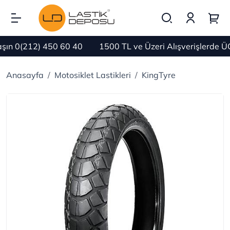
n 0(212) 450 60 40
1500 TL ve Üzeri Alışverişlerde Ü
Anasayfa
Motosiklet Lastikleri
KingTyre