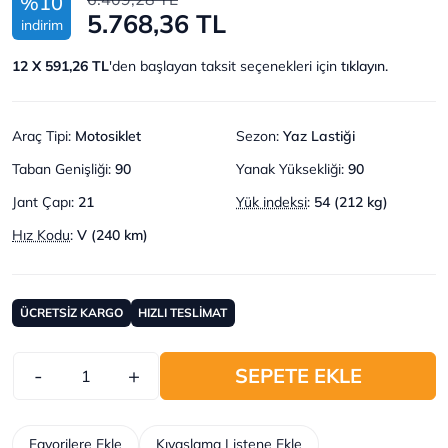
%10
5.768,36 TL
indirim
12 X 591,26 TL
'den başlayan taksit seçenekleri için
tıklayın.
Araç Tipi
:
Motosiklet
Sezon
:
Yaz Lastiği
Taban Genişliği
:
90
Yanak Yüksekliği
:
90
Jant Çapı
:
21
Yük indeksi
:
54 (212 kg)
Hız Kodu
:
V (240 km)
ÜCRETSİZ KARGO
HIZLI TESLİMAT
-
+
SEPETE EKLE
Favorilere Ekle
Kıyaslama Listene Ekle