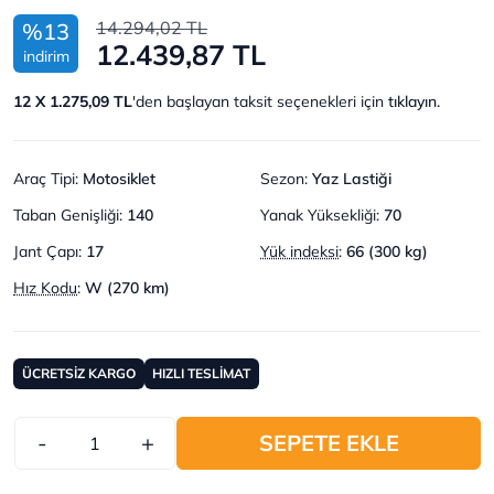
14.294,02 TL
%13
12.439,87 TL
indirim
12 X 1.275,09 TL
'den başlayan taksit seçenekleri için
tıklayın.
Araç Tipi
:
Motosiklet
Sezon
:
Yaz Lastiği
Taban Genişliği
:
140
Yanak Yüksekliği
:
70
Jant Çapı
:
17
Yük indeksi
:
66 (300 kg)
Hız Kodu
:
W (270 km)
ÜCRETSİZ KARGO
HIZLI TESLİMAT
-
+
SEPETE EKLE