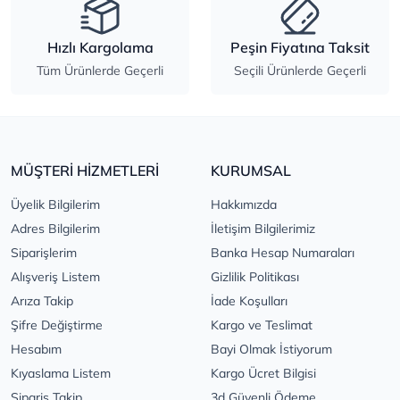
Hızlı Kargolama
Peşin Fiyatına Taksit
Tüm Ürünlerde Geçerli
Seçili Ürünlerde Geçerli
MÜŞTERİ HİZMETLERİ
KURUMSAL
Üyelik Bilgilerim
Hakkımızda
Adres Bilgilerim
İletişim Bilgilerimiz
Siparişlerim
Banka Hesap Numaraları
Alışveriş Listem
Gizlilik Politikası
Arıza Takip
İade Koşulları
Şifre Değiştirme
Kargo ve Teslimat
Hesabım
Bayi Olmak İstiyorum
Kıyaslama Listem
Kargo Ücret Bilgisi
Sipariş Takip
3d Güvenli Ödeme