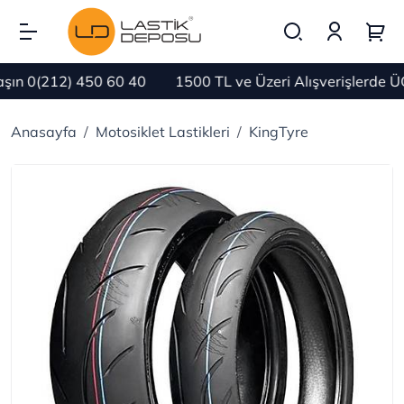
n 0(212) 450 60 40
1500 TL ve Üzeri Alışverişlerde ÜC
Anasayfa
Motosiklet Lastikleri
KingTyre