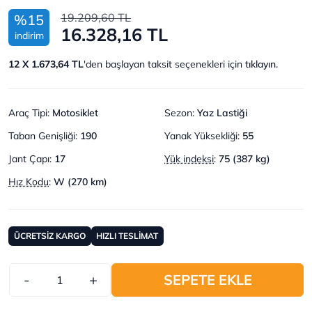
19.209,60 TL
%15
16.328,16 TL
indirim
12 X 1.673,64 TL
'den başlayan taksit seçenekleri için
tıklayın.
Araç Tipi
:
Motosiklet
Sezon
:
Yaz Lastiği
Taban Genişliği
:
190
Yanak Yüksekliği
:
55
Jant Çapı
:
17
Yük indeksi
:
75 (387 kg)
Hız Kodu
:
W (270 km)
ÜCRETSİZ KARGO
HIZLI TESLİMAT
-
+
SEPETE EKLE