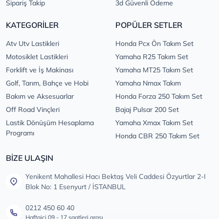
Sipariş Takip
3d Güvenli Ödeme
KATEGORİLER
POPÜLER SETLER
Atv Utv Lastikleri
Honda Pcx Ön Takım Set
Motosiklet Lastikleri
Yamaha R25 Takım Set
Forklift ve İş Makinası
Yamaha MT25 Takım Set
Golf, Tarım, Bahçe ve Hobi
Yamaha Nmax Takım
Bakım ve Aksesuarlar
Honda Forza 250 Takım Set
Off Road Vinçleri
Bajaj Pulsar 200 Set
Lastik Dönüşüm Hesaplama
Yamaha Xmax Takım Set
Programı
Honda CBR 250 Takım Set
BİZE ULAŞIN
Yenikent Mahallesi Hacı Bektaş Veli Caddesi Özyurtlar 2-I
Blok No: 1 Esenyurt / İSTANBUL
0212 450 60 40
Haftaiçi 09 - 17 saatleri arası