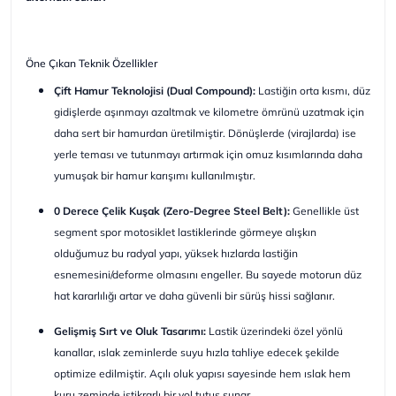
Öne Çıkan Teknik Özellikler
Çift Hamur Teknolojisi (Dual Compound):
Lastiğin orta kısmı, düz
gidişlerde aşınmayı azaltmak ve kilometre ömrünü uzatmak için
daha sert bir hamurdan üretilmiştir. Dönüşlerde (virajlarda) ise
yerle teması ve tutunmayı artırmak için omuz kısımlarında daha
yumuşak bir hamur karışımı kullanılmıştır.
0 Derece Çelik Kuşak (Zero-Degree Steel Belt):
Genellikle üst
segment spor motosiklet lastiklerinde görmeye alışkın
olduğumuz bu radyal yapı, yüksek hızlarda lastiğin
esnemesini/deforme olmasını engeller. Bu sayede motorun düz
hat kararlılığı artar ve daha güvenli bir sürüş hissi sağlanır.
Gelişmiş Sırt ve Oluk Tasarımı:
Lastik üzerindeki özel yönlü
kanallar, ıslak zeminlerde suyu hızla tahliye edecek şekilde
optimize edilmiştir. Açılı oluk yapısı sayesinde hem ıslak hem
kuru zeminde istikrarlı bir yol tutuş sunar.