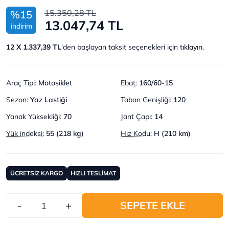
15.350,28 TL
%15
13.047,74 TL
indirim
12 X 1.337,39 TL
'den başlayan taksit seçenekleri için
tıklayın.
Araç Tipi
:
Motosiklet
Ebat
:
160/60-15
Sezon
:
Yaz Lastiği
Taban Genişliği
:
120
Yanak Yüksekliği
:
70
Jant Çapı
:
14
Yük indeksi
:
55 (218 kg)
Hız Kodu
:
H (210 km)
ÜCRETSİZ KARGO
HIZLI TESLİMAT
-
+
SEPETE EKLE