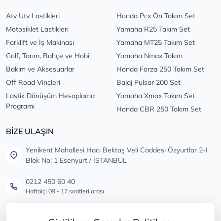
Atv Utv Lastikleri
Honda Pcx Ön Takım Set
Motosiklet Lastikleri
Yamaha R25 Takım Set
Forklift ve İş Makinası
Yamaha MT25 Takım Set
Golf, Tarım, Bahçe ve Hobi
Yamaha Nmax Takım
Bakım ve Aksesuarlar
Honda Forza 250 Takım Set
Off Road Vinçleri
Bajaj Pulsar 200 Set
Lastik Dönüşüm Hesaplama
Yamaha Xmax Takım Set
Programı
Honda CBR 250 Takım Set
BİZE ULAŞIN
Yenikent Mahallesi Hacı Bektaş Veli Caddesi Özyurtlar 2-I
Blok No: 1 Esenyurt / İSTANBUL
0212 450 60 40
Haftaiçi 09 - 17 saatleri arası
info@lastikdeposu.com.tr