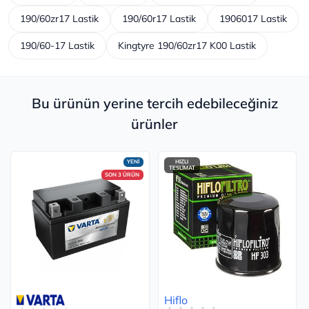
190/60zr17 Lastik
190/60r17 Lastik
1906017 Lastik
190/60-17 Lastik
Kingtyre 190/60zr17 K00 Lastik
Bu ürünün yerine tercih edebileceğiniz
ürünler
YENİ
HIZLI
TESLİMAT
SON 3 ÜRÜN
Hiflo