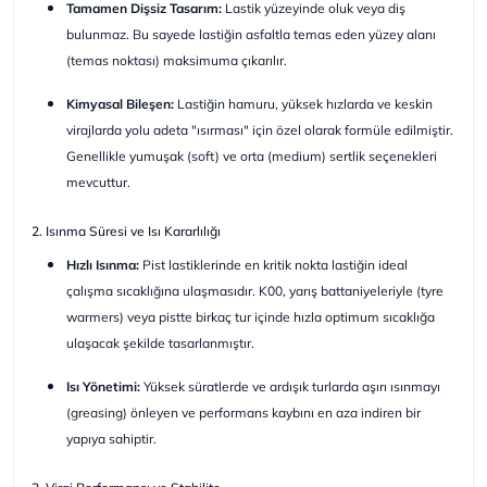
Tamamen Dişsiz Tasarım:
Lastik yüzeyinde oluk veya diş
bulunmaz. Bu sayede lastiğin asfaltla temas eden yüzey alanı
(temas noktası) maksimuma çıkarılır.
Kimyasal Bileşen:
Lastiğin hamuru, yüksek hızlarda ve keskin
virajlarda yolu adeta "ısırması" için özel olarak formüle edilmiştir.
Genellikle yumuşak (soft) ve orta (medium) sertlik seçenekleri
mevcuttur.
2. Isınma Süresi ve Isı Kararlılığı
Hızlı Isınma:
Pist lastiklerinde en kritik nokta lastiğin ideal
çalışma sıcaklığına ulaşmasıdır. K00, yarış battaniyeleriyle (tyre
warmers) veya pistte birkaç tur içinde hızla optimum sıcaklığa
ulaşacak şekilde tasarlanmıştır.
Isı Yönetimi:
Yüksek süratlerde ve ardışık turlarda aşırı ısınmayı
(greasing) önleyen ve performans kaybını en aza indiren bir
yapıya sahiptir.