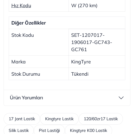
Hız Kodu
W (270 km)
Diğer Özellikler
Stok Kodu
SET-1207017-
1906017-GC743-
GC761
Marka
KingTyre
Stok Durumu
Tükendi
Ürün Yorumları
17 Jant Lastik
Kingtyre Lastik
120/60zr17 Lastik
Silik Lastik
Pist Lastiği
Kingtyre K00 Lastik