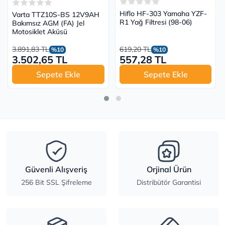
Hiflo HF-303 Yamaha YZF-
Varta TTZ10S-BS 12V9AH
R1 Yağ Filtresi (98-06)
Bakımsız AGM (FA) Jel
Motosiklet Aküsü
3.891,83 TL
619,20 TL
%10
%10
3.502,65 TL
557,28 TL
Sepete Ekle
Sepete Ekle
Güvenli Alışveriş
Orjinal Ürün
256 Bit SSL Şifreleme
Distribütör Garantisi