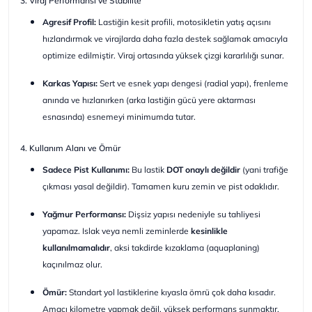
3. Viraj Performansı ve Stabilite
Agresif Profil:
Lastiğin kesit profili, motosikletin yatış açısını
hızlandırmak ve virajlarda daha fazla destek sağlamak amacıyla
optimize edilmiştir. Viraj ortasında yüksek çizgi kararlılığı sunar.
Karkas Yapısı:
Sert ve esnek yapı dengesi (radial yapı), frenleme
anında ve hızlanırken (arka lastiğin gücü yere aktarması
esnasında) esnemeyi minimumda tutar.
4. Kullanım Alanı ve Ömür
Sadece Pist Kullanımı:
Bu lastik
DOT onaylı değildir
(yani trafiğe
çıkması yasal değildir). Tamamen kuru zemin ve pist odaklıdır.
Yağmur Performansı:
Dişsiz yapısı nedeniyle su tahliyesi
yapamaz. Islak veya nemli zeminlerde
kesinlikle
kullanılmamalıdır
, aksi takdirde kızaklama (aquaplaning)
kaçınılmaz olur.
Ömür:
Standart yol lastiklerine kıyasla ömrü çok daha kısadır.
Amacı kilometre yapmak değil, yüksek performans sunmaktır.