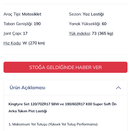
Araç Tipi
:
Motosiklet
Sezon
:
Yaz Lastiği
Taban Genişliği
:
190
Yanak Yüksekliği
:
60
Jant Çapı
:
17
Yük indeksi
:
73 (365 kg)
Hız Kodu
:
W (270 km)
STOĞA GELDİĞİNDE HABER VER
Ürün Açıklaması
Kingtyre Set 120/70ZR17 58W ve 190/60ZR17 K00 Super Soft Ön
Arka Takım Pist Lastiği
1. Maksimum Yol Tutuşu (Yüksek Yol Tutuş Performansı)