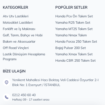
KATEGORİLER
POPÜLER SETLER
Atv Utv Lastikleri
Honda Pcx Ön Takım Set
Motosiklet Lastikleri
Yamaha R25 Takım Set
Forklift ve İş Makinası
Yamaha MT25 Takım Set
Golf, Tarım, Bahçe ve Hobi
Yamaha Nmax Takım
Bakım ve Aksesuarlar
Honda Forza 250 Takım Set
Off Road Vinçleri
Bajaj Pulsar 200 Set
Lastik Dönüşüm Hesaplama
Yamaha Xmax Takım Set
Programı
Honda CBR 250 Takım Set
BİZE ULAŞIN
Yenikent Mahallesi Hacı Bektaş Veli Caddesi Özyurtlar 2-I
Blok No: 1 Esenyurt / İSTANBUL
0212 450 60 40
Haftaiçi 09 - 17 saatleri arası