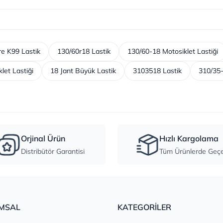
re K99 Lastik
130/60r18 Lastik
130/60-18 Motosiklet Lastiği
let Lastiği
18 Jant Büyük Lastik
3103518 Lastik
310/35-
Orjinal Ürün
Hızlı Kargolama
Distribütör Garantisi
Tüm Ürünlerde Geçer
MSAL
KATEGORİLER