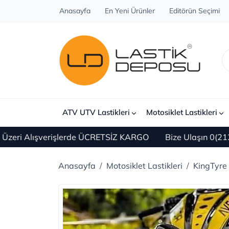
Anasayfa
En Yeni Ürünler
Editörün Seçimi
ATV UTV Lastikleri
Motosiklet Lastikleri
 Alışverişlerde ÜCRETSİZ KARGO
Bize Ulaşın 0(212) 450
Anasayfa
Motosiklet Lastikleri
KingTyre