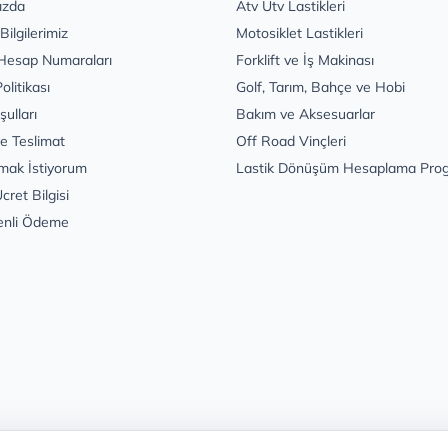
ızda
Atv Utv Lastikleri
 Bilgilerimiz
Motosiklet Lastikleri
Hesap Numaraları
Forklift ve İş Makinası
Politikası
Golf, Tarım, Bahçe ve Hobi
şulları
Bakım ve Aksesuarlar
e Teslimat
Off Road Vinçleri
mak İstiyorum
Lastik Dönüşüm Hesaplama Pro
cret Bilgisi
enli Ödeme