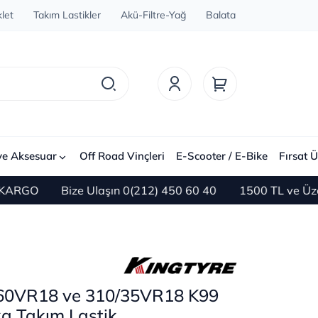
let
Takım Lastikler
Akü-Filtre-Yağ
Balata
ve Aksesuar
Off Road Vinçleri
E-Scooter / E-Bike
Fırsat Ü
O
Bize Ulaşın 0(212) 450 60 40
1500 TL ve Üzeri Al
/60VR18 ve 310/35VR18 K99
ka Takım Lastik