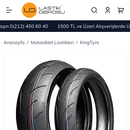
ın 0(212) 450 60 40
1500 TL ve Üzeri Alışverişlerde Ü
Anasayfa
Motosiklet Lastikleri
KingTyre