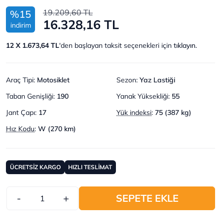
19.209,60 TL
%15
16.328,16 TL
indirim
12 X 1.673,64 TL
'den başlayan taksit seçenekleri için
tıklayın.
Araç Tipi
:
Motosiklet
Sezon
:
Yaz Lastiği
Taban Genişliği
:
190
Yanak Yüksekliği
:
55
Jant Çapı
:
17
Yük indeksi
:
75 (387 kg)
Hız Kodu
:
W (270 km)
ÜCRETSİZ KARGO
HIZLI TESLİMAT
-
+
SEPETE EKLE