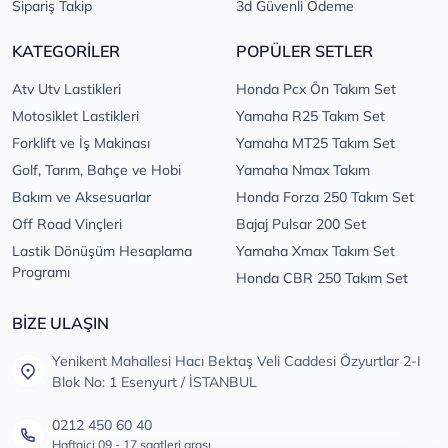
Sipariş Takip
3d Güvenli Ödeme
KATEGORİLER
POPÜLER SETLER
Atv Utv Lastikleri
Honda Pcx Ön Takım Set
Motosiklet Lastikleri
Yamaha R25 Takım Set
Forklift ve İş Makinası
Yamaha MT25 Takım Set
Golf, Tarım, Bahçe ve Hobi
Yamaha Nmax Takım
Bakım ve Aksesuarlar
Honda Forza 250 Takım Set
Off Road Vinçleri
Bajaj Pulsar 200 Set
Lastik Dönüşüm Hesaplama
Yamaha Xmax Takım Set
Programı
Honda CBR 250 Takım Set
BİZE ULAŞIN
Yenikent Mahallesi Hacı Bektaş Veli Caddesi Özyurtlar 2-I
Blok No: 1 Esenyurt / İSTANBUL
0212 450 60 40
Haftaiçi 09 - 17 saatleri arası